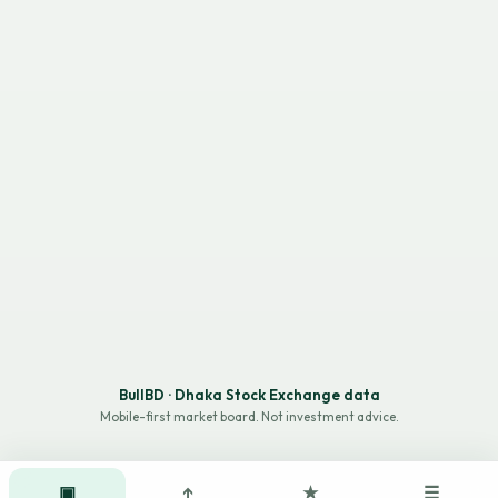
BullBD · Dhaka Stock Exchange data
Mobile-first market board. Not investment advice.
▣
↑
★
☰