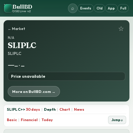
BullBD
⌕
Events
Old
App
Full
DSE Live · v2
☆
← Market
N/A
SLIPLC
SLIPLC
—
— · —
Price unavailable
More on BullBD.com →
SLIPLC
>>
30 days
|
Depth
|
Chart
|
News
Basic
|
Financial
|
Today
Jump ⌕