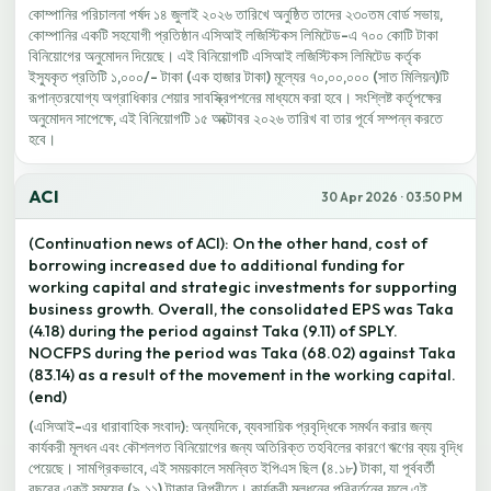
কোম্পানির পরিচালনা পর্ষদ ১৪ জুলাই ২০২৬ তারিখে অনুষ্ঠিত তাদের ২৩০তম বোর্ড সভায়,
কোম্পানির একটি সহযোগী প্রতিষ্ঠান এসিআই লজিস্টিকস লিমিটেড-এ ৭০০ কোটি টাকা
বিনিয়োগের অনুমোদন দিয়েছে। এই বিনিয়োগটি এসিআই লজিস্টিকস লিমিটেড কর্তৃক
ইস্যুকৃত প্রতিটি ১,০০০/- টাকা (এক হাজার টাকা) মূল্যের ৭০,০০,০০০ (সাত মিলিয়ন)টি
রূপান্তরযোগ্য অগ্রাধিকার শেয়ার সাবস্ক্রিপশনের মাধ্যমে করা হবে। সংশ্লিষ্ট কর্তৃপক্ষের
অনুমোদন সাপেক্ষে, এই বিনিয়োগটি ১৫ অক্টোবর ২০২৬ তারিখ বা তার পূর্বে সম্পন্ন করতে
হবে।
ACI
30 Apr 2026 · 03:50 PM
(Continuation news of ACI): On the other hand, cost of
borrowing increased due to additional funding for
working capital and strategic investments for supporting
business growth. Overall, the consolidated EPS was Taka
(4.18) during the period against Taka (9.11) of SPLY.
NOCFPS during the period was Taka (68.02) against Taka
(83.14) as a result of the movement in the working capital.
(end)
(এসিআই-এর ধারাবাহিক সংবাদ): অন্যদিকে, ব্যবসায়িক প্রবৃদ্ধিকে সমর্থন করার জন্য
কার্যকরী মূলধন এবং কৌশলগত বিনিয়োগের জন্য অতিরিক্ত তহবিলের কারণে ঋণের ব্যয় বৃদ্ধি
পেয়েছে। সামগ্রিকভাবে, এই সময়কালে সমন্বিত ইপিএস ছিল (৪.১৮) টাকা, যা পূর্ববর্তী
বছরের একই সময়ের (৯.১১) টাকার বিপরীতে। কার্যকরী মূলধনের পরিবর্তনের ফলে এই