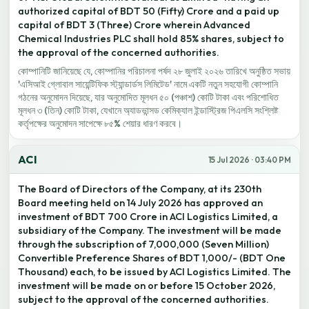
authorized capital of BDT 50 (Fifty) Crore and a paid up
capital of BDT 3 (Three) Crore wherein Advanced
Chemical Industries PLC shall hold 85% shares, subject to
the approval of the concerned authorities.
কোম্পানিটি জানিয়েছে যে, কোম্পানির পরিচালনা পর্ষদ ২৮ জুলাই ২০২৬ তারিখে অনুষ্ঠিত সভায়
'এসিআই গ্লোবাল সায়েন্টিফিক স্ট্যান্ডার্ডস লিমিটেড' নামে একটি নতুন সহযোগী কোম্পানি
গঠনের অনুমোদন দিয়েছে, যার অনুমোদিত মূলধন ৫০ (পঞ্চাশ) কোটি টাকা এবং পরিশোধিত
মূলধন ৩ (তিন) কোটি টাকা, যেখানে অ্যাডভান্সড কেমিক্যাল ইন্ডাস্ট্রিজ পিএলসি সংশ্লিষ্ট
কর্তৃপক্ষের অনুমোদন সাপেক্ষে ৮৫% শেয়ার ধারণ করবে।
ACI
15 Jul 2026 · 03:40 PM
The Board of Directors of the Company, at its 230th
Board meeting held on 14 July 2026 has approved an
investment of BDT 700 Crore in ACI Logistics Limited, a
subsidiary of the Company. The investment will be made
through the subscription of 7,000,000 (Seven Million)
Convertible Preference Shares of BDT 1,000/- (BDT One
Thousand) each, to be issued by ACI Logistics Limited. The
investment will be made on or before 15 October 2026,
subject to the approval of the concerned authorities.