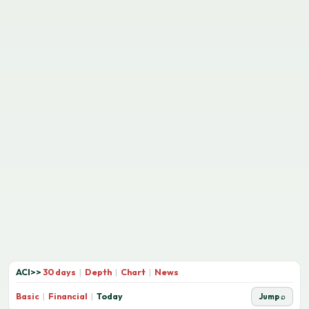
ACI
>>
30 days
|
Depth
|
Chart
|
News
Basic
|
Financial
|
Today
Jump ⌕