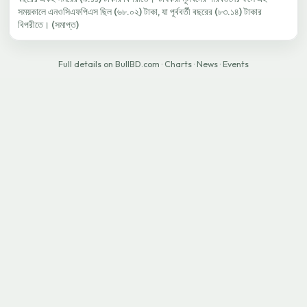
সময়কালে এনওসিএফপিএস ছিল (৬৮.০২) টাকা, যা পূর্ববর্তী বছরের (৮৩.১৪) টাকার
বিপরীতে। (সমাপ্ত)
Full details on BullBD.com
·
Charts
·
News
·
Events