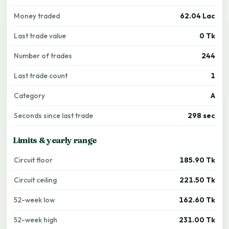
Money traded
62.04 Lac
Last trade value
0 Tk
Number of trades
244
Last trade count
1
Category
A
Seconds since last trade
298 sec
Limits & yearly range
Circuit floor
185.90 Tk
Circuit ceiling
221.50 Tk
52-week low
162.60 Tk
52-week high
231.00 Tk