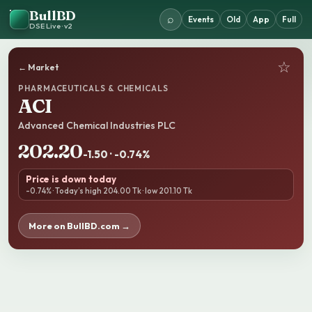
BullBD
⌕
Events
Old
App
Full
DSE Live · v2
☆
← Market
PHARMACEUTICALS & CHEMICALS
ACI
Advanced Chemical Industries PLC
202.20
-1.50 · -0.74%
Price is down today
-0.74% · Today’s high 204.00 Tk · low 201.10 Tk
More on BullBD.com →