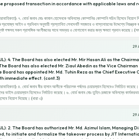
e proposed transaction in accordance with applicable laws and r
হিকতা): ৭. বোর্ড জনাব মোঃ কামাল হোসেনকে অবিলম্বে কোম্পানির কোম্পানি সচিব হিসেবে নিয়োগ দিয
ও) প্রযোজ্য আইন ও প্রবিধান অনুযায়ী প্রস্তাবিত লেনদেনটি সহজতর ও বাস্তবায়নের উদ্দেশ্যে নিয়ন্ত্রক কর্ত
্লিষ্ট পক্ষসহ সকল প্রাসঙ্গিক অংশীজনের সাথে সমন্বয় ও যোগাযোগ করার জন্য ক্ষমতা প্রদান করেছে। (স
29 
IL): 4. The Board has also elected Mr. Mir Hasan Ali as the Chairm
 The Board has also elected Mr. Ziaul Abedin as the Vice Chairman
e Board has appointed Mr. Md. Tuhin Reza as the Chief Executive O
h immediate effect. (cont.3)
হিকতা): ৪. বোর্ড জনাব মীর হাসান আলীকে পরিচালক পর্ষদের চেয়ারম্যান হিসেবেও নির্বাচিত করেছে। 
র ভাইস চেয়ারম্যান হিসেবেও নির্বাচিত করেছে। ৬. বোর্ড জনাব মোঃ তুহিন রেজাকে অবিলম্বে কার্যকরভা
 হিসেবে নিয়োগ দিয়েছে। (ধারা ৩)
29 
IL): 2. The Board has authorized Mr. Md. Azimul Islam, Managing Dir
ed, to initiate and formalize the takeover process by JIT Internatio