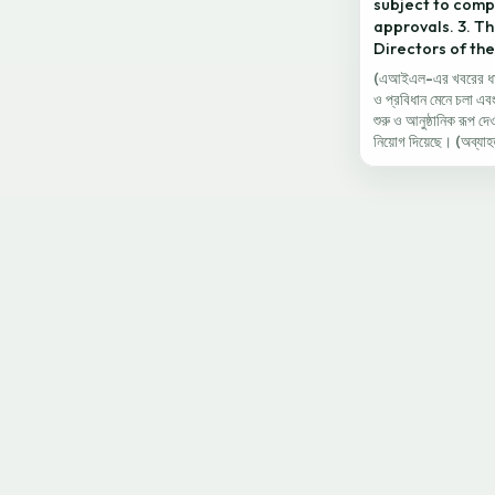
subject to compl
approvals. 3. T
Directors of th
(এআইএল-এর খবরের ধারাব
ও প্রবিধান মেনে চলা এবং 
শুরু ও আনুষ্ঠানিক রূপ দ
নিয়োগ দিয়েছে। (অব্যা