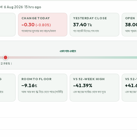
· 6 Aug 2026 · 15 hrs ago
CHANGE TODAY
YESTERDAY CLOSE
OPEN
-0.30
37.40
38.0
(-0.80%)
Tk
গতকালের তুলনায় কত বাড়ল/কমল
গত মার্কেট দিনের শেষ দাম
আজ প্রথম ক
এখন দাম এখানে
রায় 2.98%।
G
ROOM TO FLOOR
VS 52-WEEK HIGH
VS 52
−9.16
-41.39%
+41.
%
ারে
আজ আর কত % নিচে যেতে পারে (সার্কিট)
এক বছরের সর্বোচ্চ থেকে কত দূরে
এক বছরের স