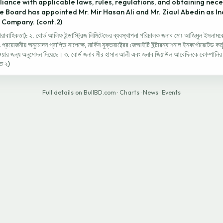
iance with applicable laws, rules, regulations, and obtaining nec
he Board has appointed Mr. Mir Hasan Ali and Mr. Ziaul Abedin as 
e Company. (cont.2)
াহিকতা): ২. বোর্ড আলিফ ইন্ডাস্ট্রিজ লিমিটেডের ব্যবস্থাপনা পরিচালক জনাব মোঃ আজিমুল ইসলামকে
প্রয়োজনীয় অনুমোদন প্রাপ্তি সাপেক্ষে, মার্কিন যুক্তরাষ্ট্রের জেআইটি ইন্টারন্যাশনাল ইনকর্পোরেটেড কর্ত
েওয়ার জন্য অনুমোদন দিয়েছে। ৩. বোর্ড জনাব মীর হাসান আলী এবং জনাব জিয়াউল আবেদিনকে কোম্পানির 
হত ২)
Full details on BullBD.com
·
Charts
·
News
·
Events