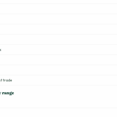
s
st trade
y range