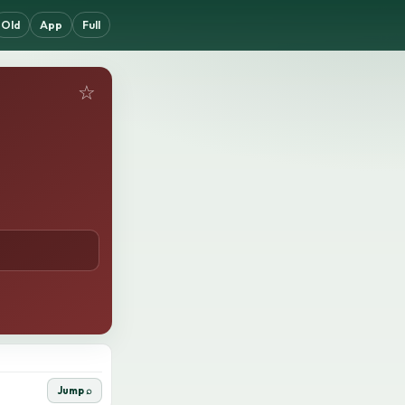
Old
App
Full
☆
Jump ⌕