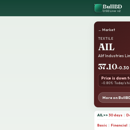
BullBD
DSE Live · v2
← Market
TEXTILE
AIL
Alif Industries Li
37.10
-0.30
Price is down 
-0.80% · Today’s hi
More on BullB
AIL
>>
30 days
|
D
Basic
|
Financial
|