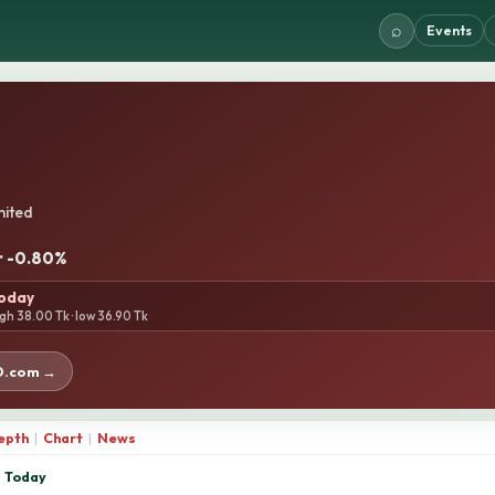
⌕
Events
mited
 · -0.80%
today
gh 38.00 Tk · low 36.90 Tk
D.com →
epth
|
Chart
|
News
Today