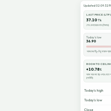
Updated 02:09:32 PM 
LAST PRICE (LTP)
37.10
Tk
শেষ কেনাবেচার দাম (টাকায়)
Today’s low
36.90
আজকের উঁচু–নিচু ফারাক প্
ROOM TO CEILIN
+10.78
%
আজ আর কত % ওপরে যেতে প
(সার্কিট)
Today’s high
Today’s low
Close