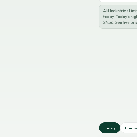
Alif Industries Li
today. Today’s hig
24.56. See live pr
Today
Comp