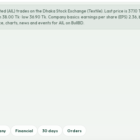
mited (AIL) trades on the Dhaka Stock Exchange (Textile). Last price is 37.1
h 38.00 Tk · low 36.90 Tk. Company basics: earnings per share (EPS) 2.36,
ice, charts, news and events for AIL on BullBD.
any
Financial
30 days
Orders