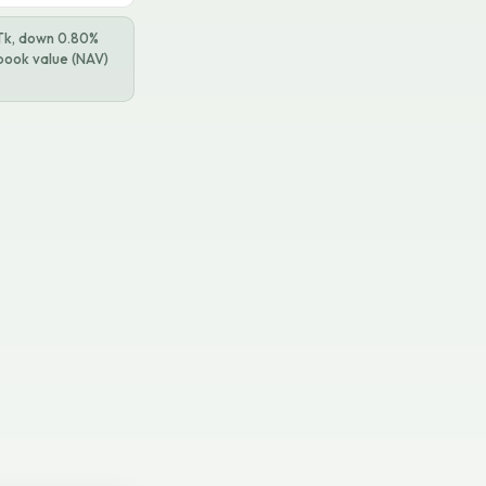
0 Tk, down 0.80%
 book value (NAV)