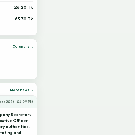
26.20 Tk
63.30 Tk
Company →
More news →
Apr 2026 · 04:09 PM
mpany Secretary
cutive Officer
ry authorities,
itating and