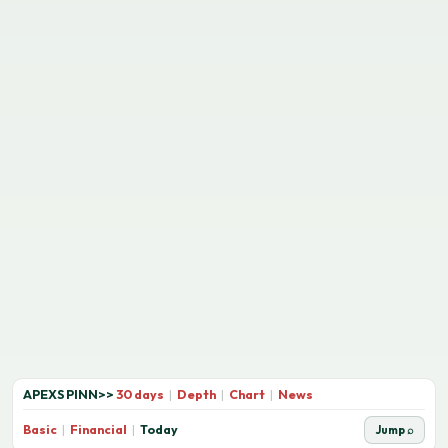
APEXSPINN
>>
30 days
|
Depth
|
Chart
|
News
Basic
|
Financial
|
Today
Jump ⌕