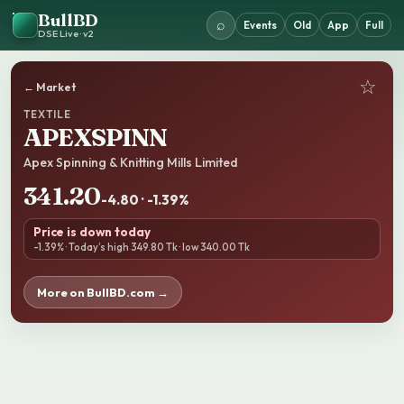
BullBD
⌕
Events
Old
App
Full
DSE Live · v2
☆
← Market
TEXTILE
APEXSPINN
Apex Spinning & Knitting Mills Limited
341.20
-4.80 · -1.39%
Price is down today
-1.39% · Today’s high 349.80 Tk · low 340.00 Tk
More on BullBD.com →