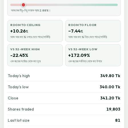
আজকের উঁচু–নিচু ফারাক প্রায় 2.88%।
ROOM TO CEILING
ROOM TO FLOOR
+10.26
−7.44
%
%
আজ আর কত % ওপরে যেতে পারে (সার্কিট)
আজ আর কত % নিচে যেতে পারে (সার্কিট)
VS 52-WEEK HIGH
VS 52-WEEK LOW
-22.45%
+172.09%
এক বছরের সর্বোচ্চ থেকে কত দূরে
এক বছরের সর্বনিম্ন থেকে কত উপরে
Today’s high
349.80 Tk
Today’s low
340.00 Tk
Close
341.20 Tk
Shares traded
19,803
Last lot size
81