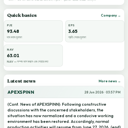
Quick basics
Company →
P/E
EPS
93.48
3.65
দাম বনাম মুনাফা
প্রতি শেয়ার মুনাফা
NAV
63.01
NAV — সম্পদ ভাগ করলে এক শেয়ারে কত
Latest news
More news →
APEXSPINN
28 Jun 2026 · 03:57 PM
(Cont. News of APEXSPINN): Following constructive
discussions with the concerned stakeholders, the
situation has now normalized and a conducive working
environment has been restored. Accordingly, normal
production activities will resume from June 27, 2026. (end)