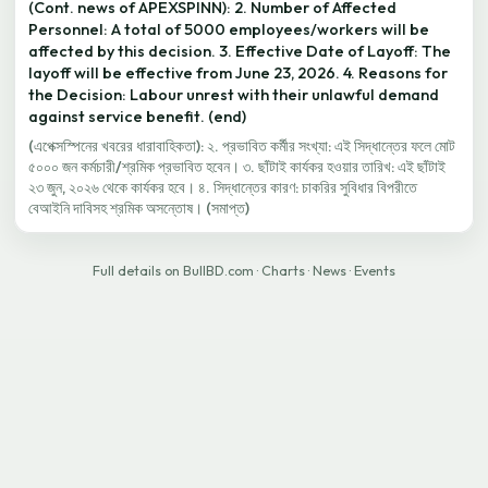
(Cont. news of APEXSPINN): 2. Number of Affected
Personnel: A total of 5000 employees/workers will be
affected by this decision. 3. Effective Date of Layoff: The
layoff will be effective from June 23, 2026. 4. Reasons for
the Decision: Labour unrest with their unlawful demand
against service benefit. (end)
(এপেক্সস্পিনের খবরের ধারাবাহিকতা): ২. প্রভাবিত কর্মীর সংখ্যা: এই সিদ্ধান্তের ফলে মোট
৫০০০ জন কর্মচারী/শ্রমিক প্রভাবিত হবেন। ৩. ছাঁটাই কার্যকর হওয়ার তারিখ: এই ছাঁটাই
২৩ জুন, ২০২৬ থেকে কার্যকর হবে। ৪. সিদ্ধান্তের কারণ: চাকরির সুবিধার বিপরীতে
বেআইনি দাবিসহ শ্রমিক অসন্তোষ। (সমাপ্ত)
Full details on BullBD.com
·
Charts
·
News
·
Events