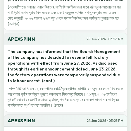
(এপেক্সস্পিনের খবরের ধারাবাহিকতা): সংশ্লিষ্ট অংশীজনদের সাথে গঠনমূলক আলোচনার পর
পরিস্থিতি এখন স্বাভাবিক হয়েছে এবং একটি অনুকূল কর্মপরিবেশ পুনরুদ্ধার করা হয়েছে।
সেই অনুযায়ী, ২০২৬ সালের ২৭শে জুন থেকে স্বাভাবিক উৎপাদন কার্যক্রম পুনরায় শুরু হবে।
(সমাপ্ত)
APEXSPINN
28 Jun 2026 · 03:56 PM
The company has informed that the Board/Management
of the company has decided to resume full factory
operations with effect from June 27, 2026. As disclosed
through its earlier announcement dated June 23, 2026,
the factory operations were temporarily suspended due
to labour unrest. (cont.)
কোম্পানিটি জানিয়েছে যে, কোম্পানির বোর্ড/ব্যবস্থাপনা আগামী ২৭ জুন, ২০২৬ তারিখ থেকে
কারখানার পূর্ণাঙ্গ কার্যক্রম পুনরায় শুরু করার সিদ্ধান্ত নিয়েছে। ২৩ জুন, ২০২৬ তারিখের
পূর্ববর্তী ঘোষণায় যেমনটি জানানো হয়েছিল, শ্রমিক অসন্তোষের কারণে কারখানার কার্যক্রম
সাময়িকভাবে স্থগিত করা হয়েছিল। (চলবে)
APEXSPINN
24 Jun 2026 · 03:25 PM