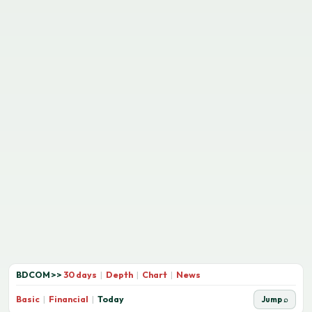
BDCOM
>>
30 days
|
Depth
|
Chart
|
News
Basic
|
Financial
|
Today
Jump ⌕