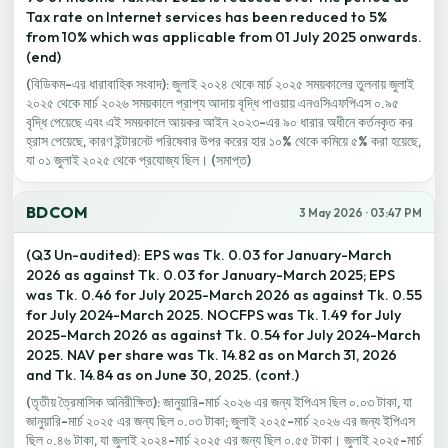
Tax rate on Internet services has been reduced to 5%
from 10% which was applicable from 01 July 2025 onwards.
(end)
(বিডিকম-এর ধারাবাহিক সংবাদ): জুলাই ২০২৪ থেকে মার্চ ২০২৫ সময়কালের তুলনায় জুলাই
২০২৫ থেকে মার্চ ২০২৬ সময়কালে প্রাপ্য আদায় বৃদ্ধি পাওয়ায় এনওসিএফপিএস ০.৯৫
বৃদ্ধি পেয়েছে এবং এই সময়কালে আয়কর আইন ২০২৩-এর ৯০ ধারার অধীনে কর্তনকৃত কর
হ্রাস পেয়েছে, কারণ ইন্টারনেট পরিষেবার উপর করের হার ১০% থেকে কমিয়ে ৫% করা হয়েছে,
যা ০১ জুলাই ২০২৫ থেকে প্রযোজ্য ছিল। (সমাপ্ত)
BDCOM
3 May 2026 · 03:47 PM
(Q3 Un-audited): EPS was Tk. 0.03 for January-March
2026 as against Tk. 0.03 for January-March 2025; EPS
was Tk. 0.46 for July 2025-March 2026 as against Tk. 0.55
for July 2024-March 2025. NOCFPS was Tk. 1.49 for July
2025-March 2026 as against Tk. 0.54 for July 2024-March
2025. NAV per share was Tk. 14.82 as on March 31, 2026
and Tk. 14.84 as on June 30, 2025. (cont.)
(তৃতীয় ত্রৈমাসিক অনিরীক্ষিত): জানুয়ারি-মার্চ ২০২৬ এর জন্য ইপিএস ছিল ০.০৩ টাকা, যা
জানুয়ারি-মার্চ ২০২৫ এর জন্য ছিল ০.০৩ টাকা; জুলাই ২০২৫-মার্চ ২০২৬ এর জন্য ইপিএস
ছিল ০.৪৬ টাকা, যা জুলাই ২০২৪-মার্চ ২০২৫ এর জন্য ছিল ০.৫৫ টাকা। জুলাই ২০২৫-মার্চ