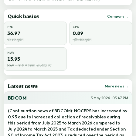
Quick basics
Company →
P/E
EPS
36.97
0.89
দাম বনাম মুনাফা
প্রতি শেয়ার মুনাফা
NAV
15.95
NAV — সম্পদ ভাগ করলে এক শেয়ারে কত
Latest news
More news →
BDCOM
3 May 2026 · 03:47 PM
(Continuation news of BDCOM): NOCFPS has increased by
0.95 due to increased collection of receivables during
this period from July 2025 to March 2026 compared to
July 2024 to March 2025 and Tax deducted under Section
90 of Income Tax Act 2023 is reduced over the period as