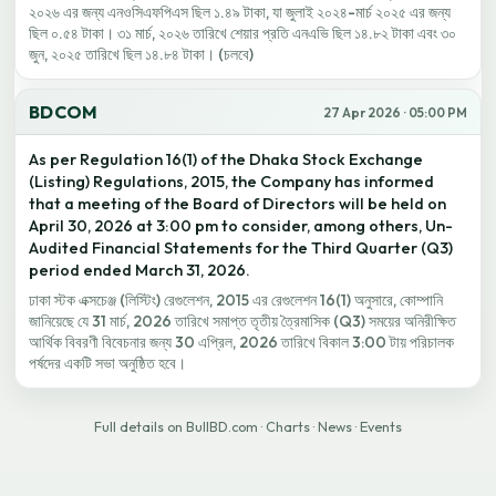
২০২৬ এর জন্য এনওসিএফপিএস ছিল ১.৪৯ টাকা, যা জুলাই ২০২৪-মার্চ ২০২৫ এর জন্য
ছিল ০.৫৪ টাকা। ৩১ মার্চ, ২০২৬ তারিখে শেয়ার প্রতি এনএভি ছিল ১৪.৮২ টাকা এবং ৩০
জুন, ২০২৫ তারিখে ছিল ১৪.৮৪ টাকা। (চলবে)
BDCOM
27 Apr 2026 · 05:00 PM
As per Regulation 16(1) of the Dhaka Stock Exchange
(Listing) Regulations, 2015, the Company has informed
that a meeting of the Board of Directors will be held on
April 30, 2026 at 3:00 pm to consider, among others, Un-
Audited Financial Statements for the Third Quarter (Q3)
period ended March 31, 2026.
ঢাকা স্টক এক্সচেঞ্জ (লিস্টিং) রেগুলেশন, 2015 এর রেগুলেশন 16(1) অনুসারে, কোম্পানি
জানিয়েছে যে 31 মার্চ, 2026 তারিখে সমাপ্ত তৃতীয় ত্রৈমাসিক (Q3) সময়ের অনিরীক্ষিত
আর্থিক বিবরণী বিবেচনার জন্য 30 এপ্রিল, 2026 তারিখে বিকাল 3:00 টায় পরিচালক
পর্ষদের একটি সভা অনুষ্ঠিত হবে।
Full details on BullBD.com
·
Charts
·
News
·
Events