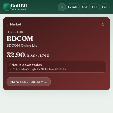
BullBD
⌕
Events
Old
App
Full
DSE Live · v2
☆
← Market
IT SECTOR
BDCOM
BDCOM Online Ltd.
32.90
-0.60 · -1.79%
Price is down today
-1.79% · Today’s high 33.70 Tk · low 32.80 Tk
More on BullBD.com →