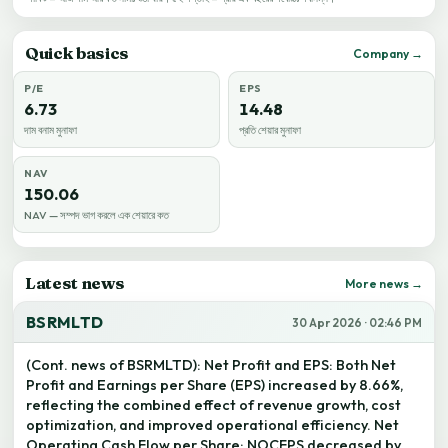
Quick basics
Company →
P/E
EPS
6.73
14.48
দাম বনাম মুনাফা
প্রতি শেয়ার মুনাফা
NAV
150.06
NAV — সম্পদ ভাগ করলে এক শেয়ারে কত
Latest news
More news →
BSRMLTD
30 Apr 2026 · 02:46 PM
(Cont. news of BSRMLTD): Net Profit and EPS: Both Net
Profit and Earnings per Share (EPS) increased by 8.66%,
reflecting the combined effect of revenue growth, cost
optimization, and improved operational efficiency. Net
Operating Cash Flow per Share: NOCFPS decreased by