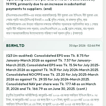
19.99%, primarily due to an increase in substantial
payments to suppliers. (end)
(বিএসআরএমএলটিডি-এর খবরের ধারাবাহিকতা): নীট মুনাফা এবং ইপিএস: নীট মুনাফা এবং
শেয়ার প্রতি আয় (ইপিএস) উভয়ই ৮.৬৬% বৃদ্ধি পেয়েছে, যা রাজস্ব বৃদ্ধি, ব্যয়
অপ্টিমাইজেশন এবং উন্নত পরিচালন দক্ষতার সম্মিলিত প্রভাবকে প্রতিফলিত করে। শেয়ার
প্রতি নীট পরিচালন নগদ প্রবাহ: এনওসিএফপিএস ১৯.৯৯% হ্রাস পেয়েছে, যার প্রধান
কারণ সরবরাহকারীদের উল্লেখযোগ্য পরিমাণে অর্থ প্রদান বৃদ্ধি। (সমাপ্ত)
BSRMLTD
30 Apr 2026 · 02:46 PM
(Q3 Un-audited): Consolidated EPS was Tk. 8.75 for
January-March 2026 as against Tk. 7.57 for January-
March 2025; Consolidated EPS was Tk. 15.54 for July 2025-
March 2026 as against Tk. 14.31 for July 2024-March 2025.
Consolidated NOCFPS was Tk. 23.20 for July 2025-March
2026 as against Tk. 29.55 for July 2024-March 2025.
Consolidated NAV per share was Tk. 177.48 as on March
31, 2026 and Tk. 166.79 as on June 30, 2025. (cont.)
(তৃতীয় ত্রৈমাসিক অনিরীক্ষিত): জানুয়ারি-মার্চ ২০২৬ এর জন্য সমন্বিত ইপিএস ছিল ৮.৭৫
টাকা, যা জানুয়ারি-মার্চ ২০২৫ এর জন্য ছিল ৭.৫৭ টাকা; জুলাই ২০২৫-মার্চ ২০২৬ এর জন্য
সমন্বিত ইপিএস ছিল ১৫.৫৪ টাকা, যা জুলাই ২০২৪-মার্চ ২০২৫ এর জন্য ছিল ১৪.৩১