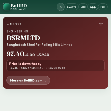
BullBD
⌕
Events
Old
App
Full
DSE Live · v2
☆
← Market
ENGINEERING
BSRMLTD
Bangladesh Steel Re-Rolling Mills Limited
97.40
-4.00 · -3.94%
Price is down today
-3.94% · Today’s high 111.50 Tk · low 94.60 Tk
More on BullBD.com →