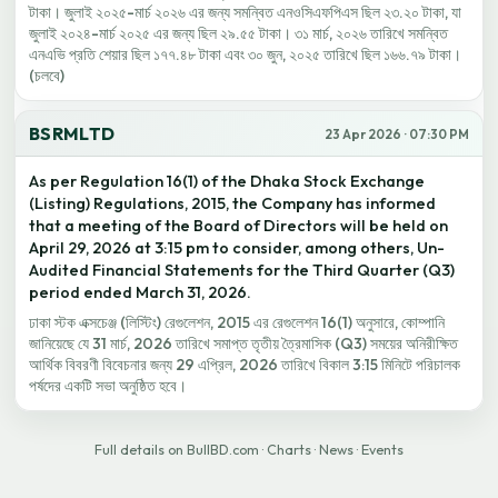
টাকা। জুলাই ২০২৫-মার্চ ২০২৬ এর জন্য সমন্বিত এনওসিএফপিএস ছিল ২৩.২০ টাকা, যা
জুলাই ২০২৪-মার্চ ২০২৫ এর জন্য ছিল ২৯.৫৫ টাকা। ৩১ মার্চ, ২০২৬ তারিখে সমন্বিত
এনএভি প্রতি শেয়ার ছিল ১৭৭.৪৮ টাকা এবং ৩০ জুন, ২০২৫ তারিখে ছিল ১৬৬.৭৯ টাকা।
(চলবে)
BSRMLTD
23 Apr 2026 · 07:30 PM
As per Regulation 16(1) of the Dhaka Stock Exchange
(Listing) Regulations, 2015, the Company has informed
that a meeting of the Board of Directors will be held on
April 29, 2026 at 3:15 pm to consider, among others, Un-
Audited Financial Statements for the Third Quarter (Q3)
period ended March 31, 2026.
ঢাকা স্টক এক্সচেঞ্জ (লিস্টিং) রেগুলেশন, 2015 এর রেগুলেশন 16(1) অনুসারে, কোম্পানি
জানিয়েছে যে 31 মার্চ, 2026 তারিখে সমাপ্ত তৃতীয় ত্রৈমাসিক (Q3) সময়ের অনিরীক্ষিত
আর্থিক বিবরণী বিবেচনার জন্য 29 এপ্রিল, 2026 তারিখে বিকাল 3:15 মিনিটে পরিচালক
পর্ষদের একটি সভা অনুষ্ঠিত হবে।
Full details on BullBD.com
·
Charts
·
News
·
Events