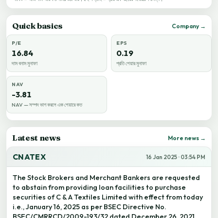
Quick basics
Company →
P/E
EPS
16.84
0.19
দাম বনাম মুনাফা
প্রতি শেয়ার মুনাফা
NAV
-3.81
NAV — সম্পদ ভাগ করলে এক শেয়ারে কত
Latest news
More news →
CNATEX
16 Jan 2025 · 03:54 PM
The Stock Brokers and Merchant Bankers are requested
to abstain from providing loan facilities to purchase
securities of C & A Textiles Limited with effect from today
i.e., January 16, 2025 as per BSEC Directive No.
BSEC/CMRRCD/2009-193/32 dated December 26, 2021.