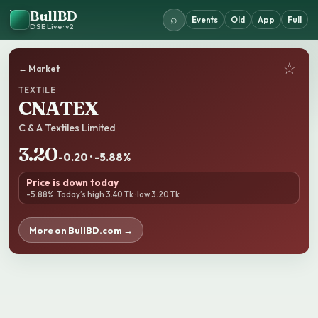
BullBD
⌕
Events
Old
App
Full
DSE Live · v2
☆
← Market
TEXTILE
CNATEX
C & A Textiles Limited
3.20
-0.20 · -5.88%
Price is down today
-5.88% · Today’s high 3.40 Tk · low 3.20 Tk
More on BullBD.com →