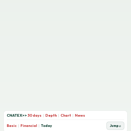
CNATEX
>>
30 days
|
Depth
|
Chart
|
News
Basic
|
Financial
|
Today
Jump ⌕