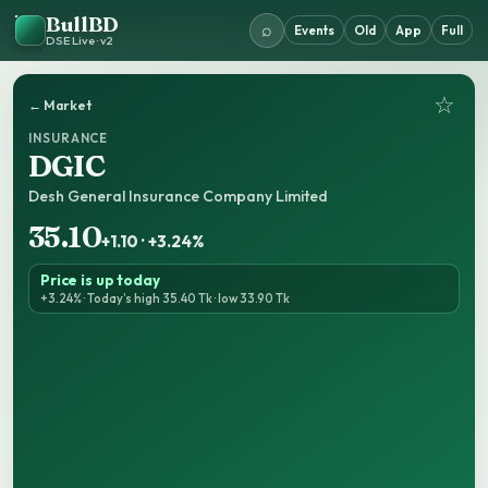
BullBD
⌕
Events
Old
App
Full
DSE Live · v2
☆
← Market
INSURANCE
DGIC
Desh General Insurance Company Limited
35.10
+1.10 · +3.24%
Price is up today
+3.24% · Today’s high 35.40 Tk · low 33.90 Tk