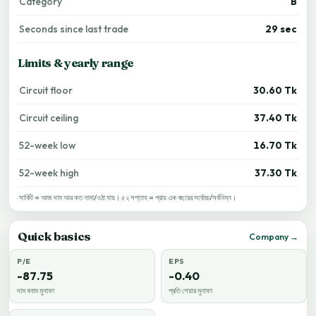
Category
B
Seconds since last trade
29 sec
Limits & yearly range
Circuit floor
30.60 Tk
Circuit ceiling
37.40 Tk
52-week low
16.70 Tk
52-week high
37.30 Tk
সার্কিট = আজ দাম আর কত নামা/ওঠা যায়। ৫২ সপ্তাহ = প্রায় এক বছরের সর্বোচ্চ/সর্বনিম্ন।
Quick basics
Company →
P/E
EPS
-87.75
-0.40
দাম বনাম মুনাফা
প্রতি শেয়ার মুনাফা