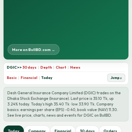
More on BullBD.com →
DGIC
>>
30 days
|
Depth
|
Chart
|
News
Basic
|
Financial
|
Today
Jump ⌕
Desh General Insurance Company Limited (DGIC) trades on the
Dhaka Stock Exchange (Insurance). Last price is 35.10 Tk, up
3.24% today. Today’s high 35.40 Tk · low 33.90 Tk. Company
basics: earnings per share (EPS) -0.40, book value (NAV) 11.30.
See live price, charts, news and events for DGIC on BullBD.
Today
Company
Financial
30 days
Orders