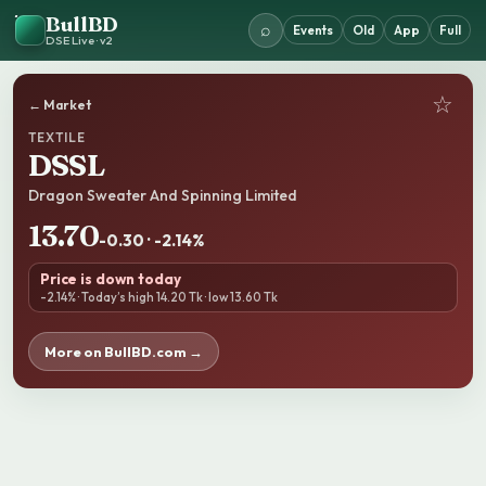
BullBD
⌕
Events
Old
App
Full
DSE Live · v2
☆
← Market
TEXTILE
DSSL
Dragon Sweater And Spinning Limited
13.70
-0.30 · -2.14%
Price is down today
-2.14% · Today’s high 14.20 Tk · low 13.60 Tk
More on BullBD.com →