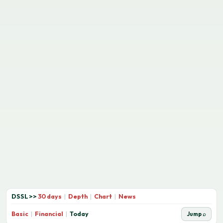
DSSL
>>
30 days
|
Depth
|
Chart
|
News
Basic
|
Financial
|
Today
Jump ⌕