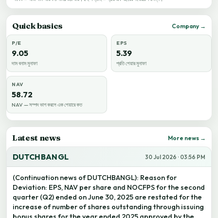
Quick basics
Company →
P/E
EPS
9.05
5.39
দাম বনাম মুনাফা
প্রতি শেয়ার মুনাফা
NAV
58.72
NAV — সম্পদ ভাগ করলে এক শেয়ারে কত
Latest news
More news →
DUTCHBANGL
30 Jul 2026 · 03:56 PM
(Continuation news of DUTCHBANGL): Reason for
Deviation: EPS, NAV per share and NOCFPS for the second
quarter (Q2) ended on June 30, 2025 are restated for the
increase of number of shares outstanding through issuing
bonus shares for the year ended 2025 approved by the