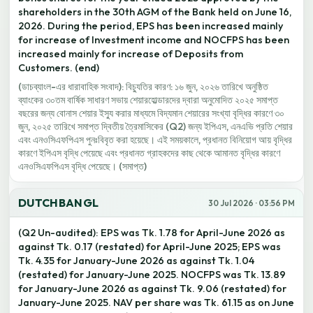
shareholders in the 30th AGM of the Bank held on June 16,
2026. During the period, EPS has been increased mainly
for increase of Investment income and NOCFPS has been
increased mainly for increase of Deposits from
Customers. (end)
(ডাচব্যাংল-এর ধারাবাহিক সংবাদ): বিচ্যুতির কারণ: ১৬ জুন, ২০২৬ তারিখে অনুষ্ঠিত
ব্যাংকের ৩০তম বার্ষিক সাধারণ সভায় শেয়ারহোল্ডারদের দ্বারা অনুমোদিত ২০২৫ সমাপ্ত
বছরের জন্য বোনাস শেয়ার ইস্যু করার মাধ্যমে বিদ্যমান শেয়ারের সংখ্যা বৃদ্ধির কারণে ৩০
জুন, ২০২৫ তারিখে সমাপ্ত দ্বিতীয় ত্রৈমাসিকের (Q2) জন্য ইপিএস, এনএভি প্রতি শেয়ার
এবং এনওসিএফপিএস পুনঃবিবৃত করা হয়েছে। এই সময়কালে, প্রধানত বিনিয়োগ আয় বৃদ্ধির
কারণে ইপিএস বৃদ্ধি পেয়েছে এবং প্রধানত গ্রাহকদের কাছ থেকে আমানত বৃদ্ধির কারণে
এনওসিএফপিএস বৃদ্ধি পেয়েছে। (সমাপ্ত)
DUTCHBANGL
30 Jul 2026 · 03:56 PM
(Q2 Un-audited): EPS was Tk. 1.78 for April-June 2026 as
against Tk. 0.17 (restated) for April-June 2025; EPS was
Tk. 4.35 for January-June 2026 as against Tk. 1.04
(restated) for January-June 2025. NOCFPS was Tk. 13.89
for January-June 2026 as against Tk. 9.06 (restated) for
January-June 2025. NAV per share was Tk. 61.15 as on June