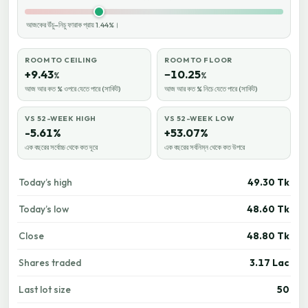
আজকের উঁচু–নিচু ফারাক প্রায় 1.44%।
ROOM TO CEILING
ROOM TO FLOOR
+9.43
−10.25
%
%
আজ আর কত % ওপরে যেতে পারে (সার্কিট)
আজ আর কত % নিচে যেতে পারে (সার্কিট)
VS 52-WEEK HIGH
VS 52-WEEK LOW
-5.61%
+53.07%
এক বছরের সর্বোচ্চ থেকে কত দূরে
এক বছরের সর্বনিম্ন থেকে কত উপরে
Today’s high
49.30 Tk
Today’s low
48.60 Tk
Close
48.80 Tk
Shares traded
3.17 Lac
Last lot size
50