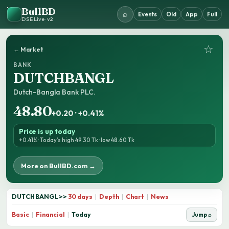
BullBD
⌕
Events
Old
App
Full
DSE Live · v2
☆
← Market
BANK
DUTCHBANGL
Dutch-Bangla Bank PLC.
48.80
+0.20 · +0.41%
Price is up today
+0.41% · Today’s high 49.30 Tk · low 48.60 Tk
More on BullBD.com →
DUTCHBANGL
>>
30 days
|
Depth
|
Chart
|
News
Basic
|
Financial
|
Today
Jump ⌕