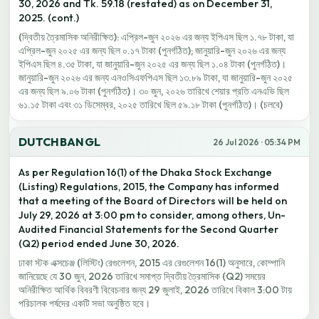
30, 2026 and Tk. 59.18 (restated) as on December 31,
2025. (cont.)
(দ্বিতীয় ত্রৈমাসিক অনিরীক্ষিত): এপ্রিল-জুন ২০২৬ এর জন্য ইপিএস ছিল ১.৭৮ টাকা, যা
এপ্রিল-জুন ২০২৫ এর জন্য ছিল ০.১৭ টাকা (পুনর্গঠিত); জানুয়ারি-জুন ২০২৬ এর জন্য
ইপিএস ছিল ৪.৩৫ টাকা, যা জানুয়ারি-জুন ২০২৫ এর জন্য ছিল ১.০৪ টাকা (পুনর্গঠিত)।
জানুয়ারি-জুন ২০২৬ এর জন্য এনওসিএফপিএস ছিল ১৩.৮৯ টাকা, যা জানুয়ারি-জুন ২০২৫
এর জন্য ছিল ৯.০৬ টাকা (পুনর্গঠিত)। ৩০ জুন, ২০২৬ তারিখে শেয়ার প্রতি এনএভি ছিল
৬১.১৫ টাকা এবং ৩১ ডিসেম্বর, ২০২৫ তারিখে ছিল ৫৯.১৮ টাকা (পুনর্গঠিত)। (চলবে)
DUTCHBANGL
26 Jul 2026 · 05:34 PM
As per Regulation 16(1) of the Dhaka Stock Exchange
(Listing) Regulations, 2015, the Company has informed
that a meeting of the Board of Directors will be held on
July 29, 2026 at 3:00 pm to consider, among others, Un-
Audited Financial Statements for the Second Quarter
(Q2) period ended June 30, 2026.
ঢাকা স্টক এক্সচেঞ্জ (লিস্টিং) রেগুলেশন, 2015 এর রেগুলেশন 16(1) অনুসারে, কোম্পানি
জানিয়েছে যে 30 জুন, 2026 তারিখে সমাপ্ত দ্বিতীয় ত্রৈমাসিক (Q2) সময়ের
অনিরীক্ষিত আর্থিক বিবরণী বিবেচনার জন্য 29 জুলাই, 2026 তারিখে বিকাল 3:00 টায়
পরিচালক পর্ষদের একটি সভা অনুষ্ঠিত হবে।