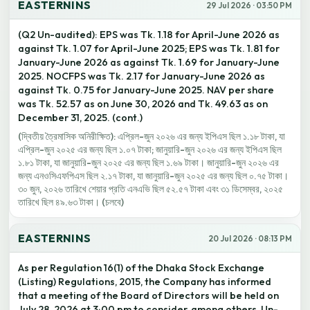
EASTERNINS
29 Jul 2026 · 03:50 PM
(Q2 Un-audited): EPS was Tk. 1.18 for April-June 2026 as
against Tk. 1.07 for April-June 2025; EPS was Tk. 1.81 for
January-June 2026 as against Tk. 1.69 for January-June
2025. NOCFPS was Tk. 2.17 for January-June 2026 as
against Tk. 0.75 for January-June 2025. NAV per share
was Tk. 52.57 as on June 30, 2026 and Tk. 49.63 as on
December 31, 2025. (cont.)
(দ্বিতীয় ত্রৈমাসিক অনিরীক্ষিত): এপ্রিল-জুন ২০২৬ এর জন্য ইপিএস ছিল ১.১৮ টাকা, যা
এপ্রিল-জুন ২০২৫ এর জন্য ছিল ১.০৭ টাকা; জানুয়ারি-জুন ২০২৬ এর জন্য ইপিএস ছিল
১.৮১ টাকা, যা জানুয়ারি-জুন ২০২৫ এর জন্য ছিল ১.৬৯ টাকা। জানুয়ারি-জুন ২০২৬ এর
জন্য এনওসিএফপিএস ছিল ২.১৭ টাকা, যা জানুয়ারি-জুন ২০২৫ এর জন্য ছিল ০.৭৫ টাকা।
৩০ জুন, ২০২৬ তারিখে শেয়ার প্রতি এনএভি ছিল ৫২.৫৭ টাকা এবং ৩১ ডিসেম্বর, ২০২৫
তারিখে ছিল ৪৯.৬৩ টাকা। (চলবে)
EASTERNINS
20 Jul 2026 · 08:13 PM
As per Regulation 16(1) of the Dhaka Stock Exchange
(Listing) Regulations, 2015, the Company has informed
that a meeting of the Board of Directors will be held on
July 28, 2026 at 3:00 pm to consider, among others, Un-