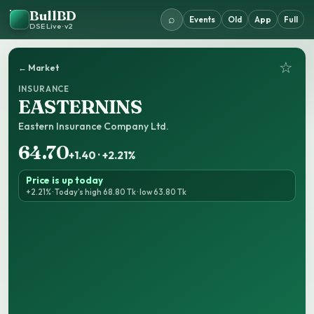
BullBD
⌕
Events
Old
App
Full
DSE Live · v2
☆
← Market
INSURANCE
EASTERNINS
Eastern Insurance Company Ltd.
64.70
+1.40 · +2.21%
Price is up today
+2.21% · Today’s high 68.80 Tk · low 63.80 Tk