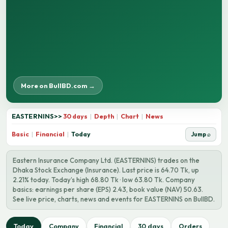
More on BullBD.com →
EASTERNINS
>>
30 days
|
Depth
|
Chart
|
News
Basic
|
Financial
|
Today
Jump ⌕
Eastern Insurance Company Ltd. (EASTERNINS) trades on the
Dhaka Stock Exchange (Insurance). Last price is 64.70 Tk, up
2.21% today. Today’s high 68.80 Tk · low 63.80 Tk. Company
basics: earnings per share (EPS) 2.43, book value (NAV) 50.63.
See live price, charts, news and events for EASTERNINS on BullBD.
Today
Company
Financial
30 days
Orders