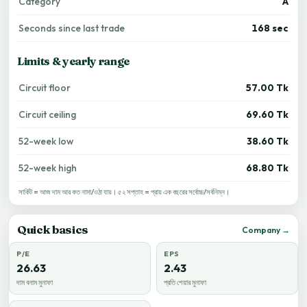
Category
A
Seconds since last trade
168 sec
Limits & yearly range
Circuit floor
57.00 Tk
Circuit ceiling
69.60 Tk
52-week low
38.60 Tk
52-week high
68.80 Tk
সার্কিট = আজ দাম আর কত নামা/ওঠা যায়। ৫২ সপ্তাহ = প্রায় এক বছরের সর্বোচ্চ/সর্বনিম্ন।
Quick basics
Company →
P/E
EPS
26.63
2.43
দাম বনাম মুনাফা
প্রতি শেয়ার মুনাফা