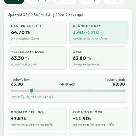
Updated 02:09:56 PM · 6 Aug 2026 · 2 days ago
LAST PRICE (LTP)
CHANGE TODAY
64.70
1.40
Tk
(+2.21%)
শেষ কেনাবেচার দাম (টাকায়)
গতকালের তুলনায় কত বাড়ল/কমল
YESTERDAY CLOSE
OPEN
63.30
63.80
Tk
Tk
গত মার্কেট দিনের শেষ দাম
আজ প্রথম কেনাবেচার দাম
Today’s low
Today’s high
63.80
68.80
এখন দাম এখানে
আজকের উঁচু–নিচু ফারাক প্রায় 7.84%।
ROOM TO CEILING
ROOM TO FLOOR
+7.57
−11.90
%
%
আজ আর কত % ওপরে যেতে পারে (সার্কিট)
আজ আর কত % নিচে যেতে পারে (সার্কিট)