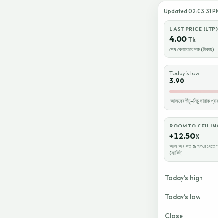
Updated 02:03:31 PM 
LAST PRICE (LTP)
4.00
Tk
শেষ কেনাবেচার দাম (টাকায়)
Today’s low
3.90
আজকের উঁচু–নিচু ফারাক প্র
ROOM TO CEILIN
+12.50
%
আজ আর কত % ওপরে যেতে প
(সার্কিট)
Today’s high
Today’s low
Close