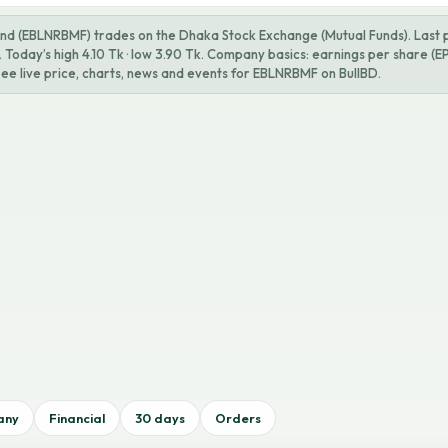
nd (EBLNRBMF) trades on the Dhaka Stock Exchange (Mutual Funds). Last pr
Today’s high 4.10 Tk · low 3.90 Tk. Company basics: earnings per share (EP
See live price, charts, news and events for EBLNRBMF on BullBD.
any
Financial
30 days
Orders