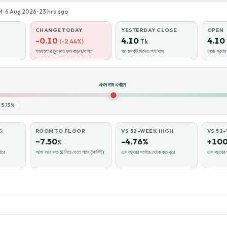
· 6 Aug 2026 · 23 hrs ago
CHANGE TODAY
YESTERDAY CLOSE
OPEN
-0.10
4.10
4.10
(-2.44%)
Tk
গতকালের তুলনায় কত বাড়ল/কমল
গত মার্কেট দিনের শেষ দাম
আজ প্রথম ক
এখন দাম এখানে
ায় 5.13%।
G
ROOM TO FLOOR
VS 52-WEEK HIGH
VS 52
−7.50
-4.76%
+100
%
ারে
আজ আর কত % নিচে যেতে পারে (সার্কিট)
এক বছরের সর্বোচ্চ থেকে কত দূরে
এক বছরের স