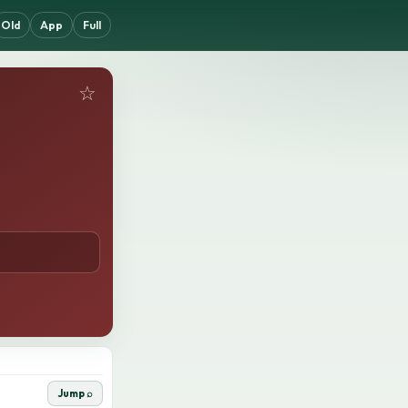
Old
App
Full
☆
Jump ⌕