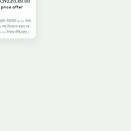
1,392,213,351.00
 price after
প্রতি ইউনিটে ৬.২১ টাকা
ও দায় বিবেচনা করার পর
০০ টাকায় দাঁড়িয়েছে।