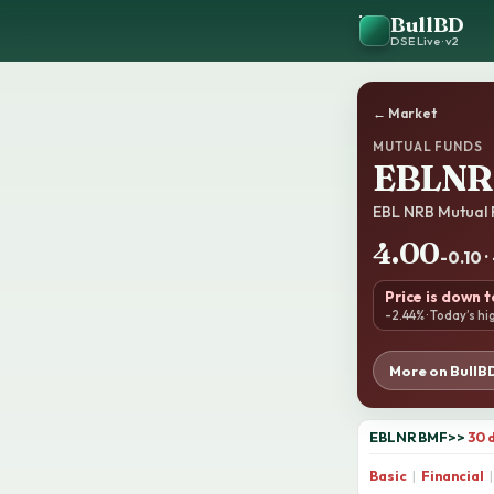
BullBD
DSE Live · v2
← Market
MUTUAL FUNDS
EBLN
EBL NRB Mutual
4.00
-0.10 ·
Price is down 
-2.44% · Today’s hig
More on BullB
EBLNRBMF
>>
30 
Basic
|
Financial
|