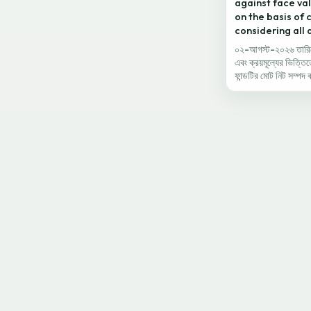
against face val
on the basis of 
considering all a
০২-আগস্ট-২০২৬ তারিখে ক
এবং ক্রয়মূল্যের ভিত্তি
ফান্ডটির মোট নিট সম্পদ 