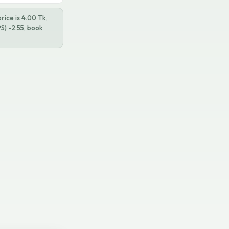
ice is 4.00 Tk,
S) -2.55, book