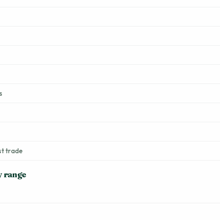
s
st trade
y range