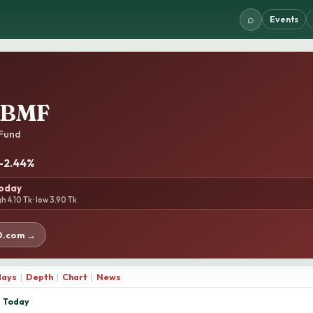
⌕
Events
RBMF
 Fund
 -2.44%
today
h 4.10 Tk · low 3.90 Tk
D.com →
days
|
Depth
|
Chart
|
News
Today