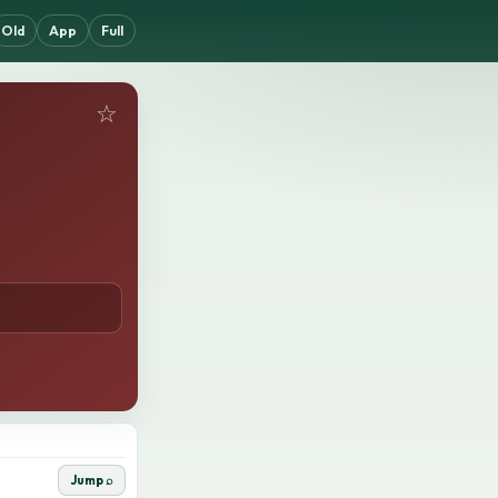
Old
App
Full
☆
Jump ⌕