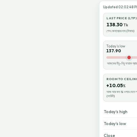
Updated 02:02:48 PM 
LAST PRICE (LTP)
138.30
Tk
শেষ কেনাবেচার দাম (টাকায়)
Today’s low
137.90
আজকের উঁচু–নিচু ফারাক প্র
ROOM TO CEILIN
+10.05
%
আজ আর কত % ওপরে যেতে প
(সার্কিট)
Today’s high
Today’s low
Close