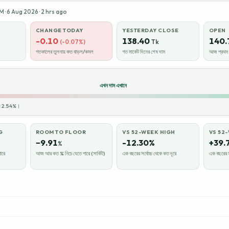
· 6 Aug 2026 · 2 hrs ago
CHANGE TODAY
YESTERDAY CLOSE
OPEN
-0.10
138.40
140.
(-0.07%)
Tk
গতকালের তুলনায় কত বাড়ল/কমল
গত মার্কেট দিনের শেষ দাম
আজ প্রথম ক
এখন দাম এখানে
ায় 2.54%।
G
ROOM TO FLOOR
VS 52-WEEK HIGH
VS 52
−9.91
-12.30%
+39.
%
ারে
আজ আর কত % নিচে যেতে পারে (সার্কিট)
এক বছরের সর্বোচ্চ থেকে কত দূরে
এক বছরের স