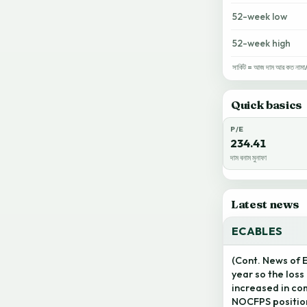
52-week low
52-week high
সার্কিট = আজ দাম আর কত নামা/ওঠ
Quick basics
P/E
234.41
দাম বনাম মুনাফা
Latest news
ECABLES
(Cont. News of 
year so the los
increased in com
NOCFPS position