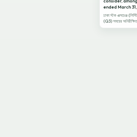
consider, among
ended March 31,
ঢাকা স্টক এক্সচেঞ্জ (লি
(Q3) সময়ের অনিরীক্ষি