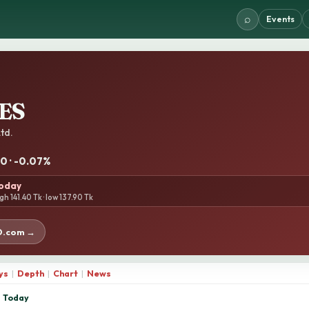
⌕
Events
ES
td.
10 · -0.07%
today
gh 141.40 Tk · low 137.90 Tk
D.com →
ys
|
Depth
|
Chart
|
News
Today