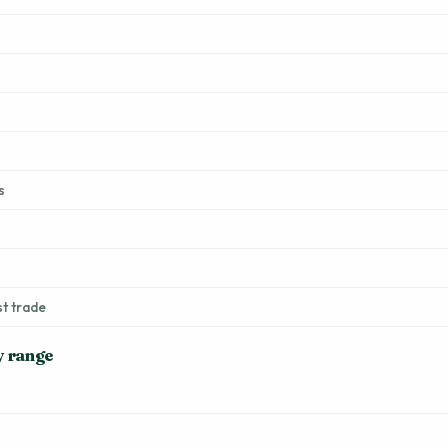
s
st trade
y range