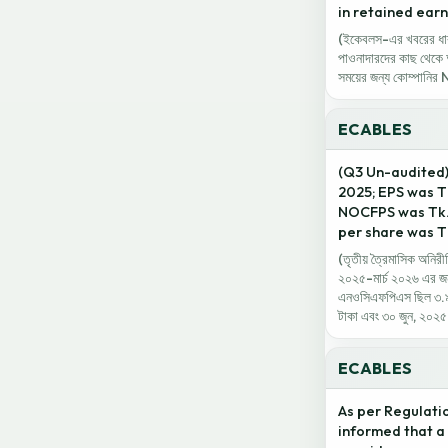
in retained earn
(ইকেবলস-এর খবরের ধারাবাহ
পাওনাদারদের কাছ থেকে অর
সময়ের জন্য কোম্পানির 
ECABLES
(Q3 Un-audited):
2025; EPS was Tk
NOCFPS was Tk. 
per share was Tk
(তৃতীয় ত্রৈমাসিক অনিরী
২০২৫-মার্চ ২০২৬ এর জন
এনওসিএফপিএস ছিল ৩.৯৪ 
টাকা এবং ৩০ জুন, ২০২
ECABLES
As per Regulatio
informed that a 