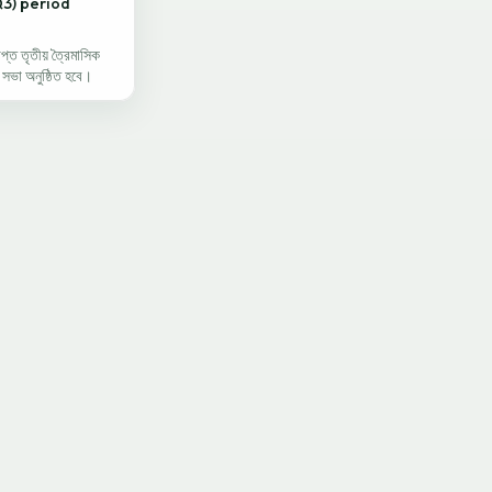
Q3) period
প্ত তৃতীয় ত্রৈমাসিক
সভা অনুষ্ঠিত হবে।