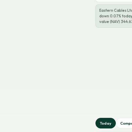
Eastern Cables Ltd
down 0.07% today. 
value (NAV) 344.63
Today
Comp