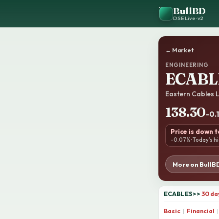
BullBD
DSE Live · v2
← Market
ENGINEERING
ECABL
Eastern Cables L
138.30
-0.
Price is down 
-0.07% · Today’s hi
More on BullB
ECABLES
>>
30 da
Basic
|
Financial
|