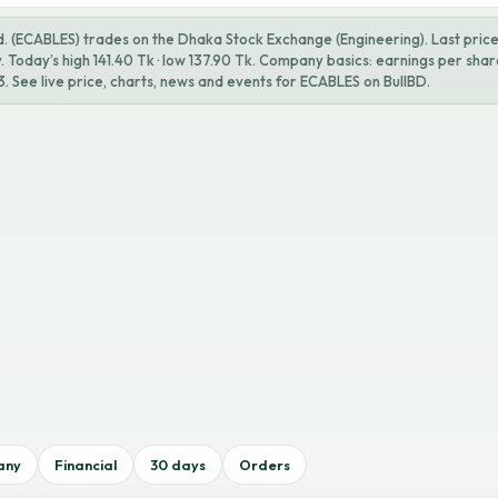
. (ECABLES) trades on the Dhaka Stock Exchange (Engineering). Last price 
Today’s high 141.40 Tk · low 137.90 Tk. Company basics: earnings per shar
. See live price, charts, news and events for ECABLES on BullBD.
any
Financial
30 days
Orders