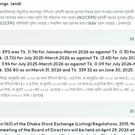
ings. (end)
িকতা): বিচ্যুতির কারণসমূহ: ইপিএস: পূর্ববর্তী বছরের তুলনায় বিক্রয় হ্রাস পাওয়ায় লোকসান পূর্ববর্ত
্থ আদায়ের কারণে শেয়ার প্রতি নিট পরিচালন নগদ প্রবাহ (NOCFPS) পূর্ববর্তী বছরের তুলনায় বৃদ্ধি 
NOCFPS পরিস্থিতি বৃদ্ধি পেয়েছে। সংরক্ষিত আয় হ্রাসের কারণে NAV হ্রাস পেয়েছে। (সমাপ্ত)
30 
 EPS was Tk. (1.74) for January-March 2026 as against Tk. (1.31) 
. (3.70) for July 2025-March 2026 as against Tk. (3.45) for July 
3.94 for July 2025-March 2026 as against Tk. 0.09 for July 2024
. 336.80 as on March 31, 2026 and Tk. 339.32 as on June 30, 2025. 
ক্ষিত): জানুয়ারি-মার্চ ২০২৬ এর জন্য ইপিএস ছিল (১.৭৪) টাকা, যা জানুয়ারি-মার্চ ২০২৫ এর জন্য (১.৩১
্য ইপিএস ছিল (৩.৭০) টাকা, যা জুলাই ২০২৪-মার্চ ২০২৫ এর জন্য (৩.৪৫) টাকা ছিল। জুলাই ২০২৫-ম
টাকা, যা জুলাই ২০২৪-মার্চ ২০২৫ এর জন্য ০.০৯ টাকা ছিল। শেয়ার প্রতি এনএভি ছিল ৩১ মার্চ, 
৫ তারিখে ৩৩৯.৩২ টাকা। (চলবে)
23 
n 16(1) of the Dhaka Stock Exchange (Listing) Regulations, 2015, 
meeting of the Board of Directors will be held on April 29, 2026 a