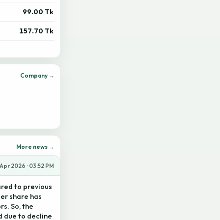
99.00 Tk
157.70 Tk
Company →
More news →
Apr 2026 · 03:52 PM
red to previous
per share has
s. So, the
 due to decline