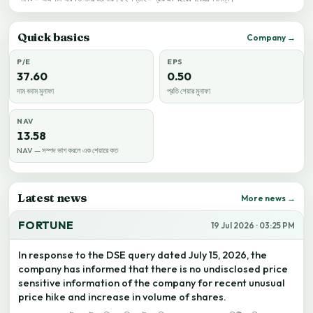
Quick basics
Company →
P/E
EPS
37.60
0.50
দাম বনাম মুনাফা
প্রতি শেয়ার মুনাফা
NAV
13.58
NAV — সম্পদ ভাগ করলে এক শেয়ারে কত
Latest news
More news →
FORTUNE
19 Jul 2026 · 03:25 PM
In response to the DSE query dated July 15, 2026, the
company has informed that there is no undisclosed price
sensitive information of the company for recent unusual
price hike and increase in volume of shares.