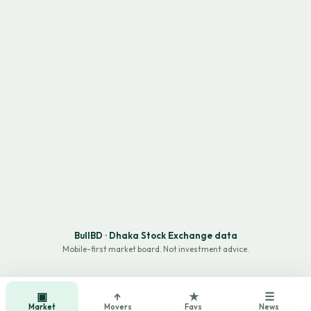
BullBD · Dhaka Stock Exchange data
Mobile-first market board. Not investment advice.
▣
↑
★
☰
Market
Movers
Favs
News