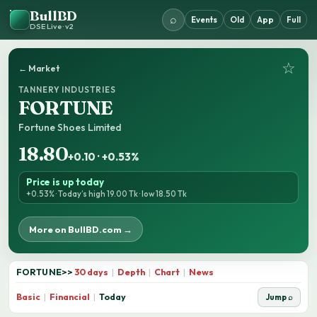
BullBD
⌕
Events
Old
App
Full
DSE Live · v2
☆
← Market
TANNERY INDUSTRIES
FORTUNE
Fortune Shoes Limited
18.80
+0.10 · +0.53%
Price is up today
+0.53% · Today’s high 19.00 Tk · low 18.50 Tk
More on BullBD.com →
FORTUNE
>>
30 days
|
Depth
|
Chart
|
News
Basic
|
Financial
|
Today
Jump ⌕