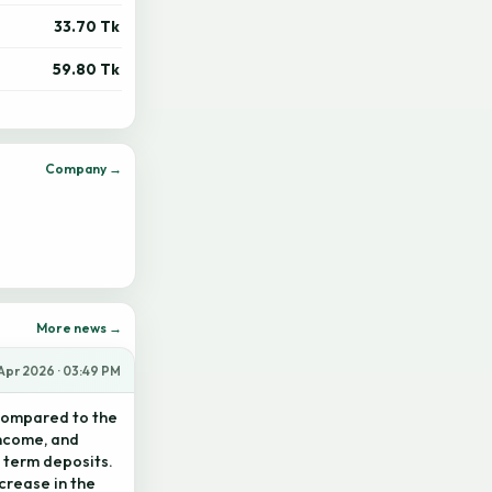
33.70 Tk
59.80 Tk
Company →
More news →
Apr 2026 · 03:49 PM
compared to the
income, and
n term deposits.
crease in the