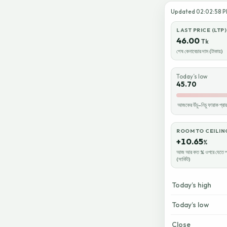
Updated 02:02:58 PM
LAST PRICE (LTP)
46.00
Tk
শেষ কেনাবেচার দাম (টাকায়)
Today’s low
45.70
আজকের উঁচু–নিচু ফারাক প্র
ROOM TO CEILIN
+10.65
%
আজ আর কত % ওপরে যেতে প
(সার্কিট)
Today’s high
Today’s low
Close