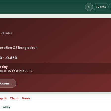
⌕
Events
TUTIONS
oration Of Bangladesh
0 · -0.65%
today
gh 46.80 Tk · low 45.70 Tk
D.com →
epth
|
Chart
|
News
Today