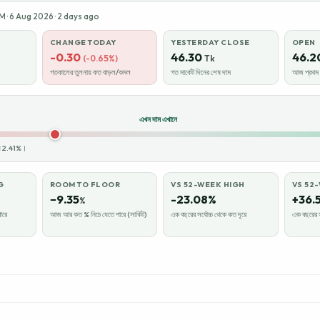
 · 6 Aug 2026 · 2 days ago
CHANGE TODAY
YESTERDAY CLOSE
OPEN
-0.30
46.30
46.2
(-0.65%)
Tk
গতকালের তুলনায় কত বাড়ল/কমল
গত মার্কেট দিনের শেষ দাম
আজ প্রথম ক
এখন দাম এখানে
ায় 2.41%।
G
ROOM TO FLOOR
VS 52-WEEK HIGH
VS 52
−9.35
-23.08%
+36.
%
ারে
আজ আর কত % নিচে যেতে পারে (সার্কিট)
এক বছরের সর্বোচ্চ থেকে কত দূরে
এক বছরের স