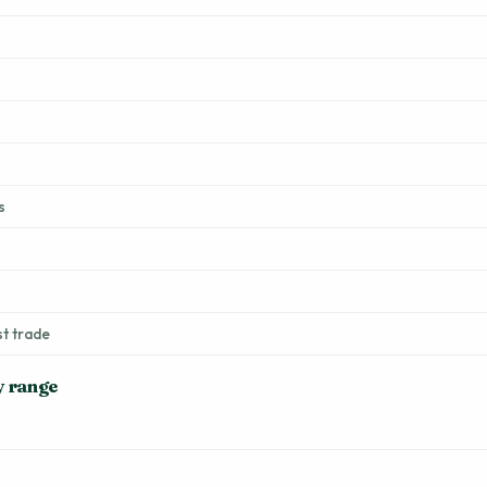
s
st trade
y range