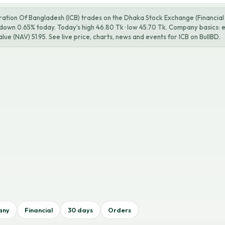
tion Of Bangladesh (ICB) trades on the Dhaka Stock Exchange (Financial In
 down 0.65% today. Today’s high 46.80 Tk · low 45.70 Tk. Company basics: 
alue (NAV) 51.95. See live price, charts, news and events for ICB on BullBD.
any
Financial
30 days
Orders