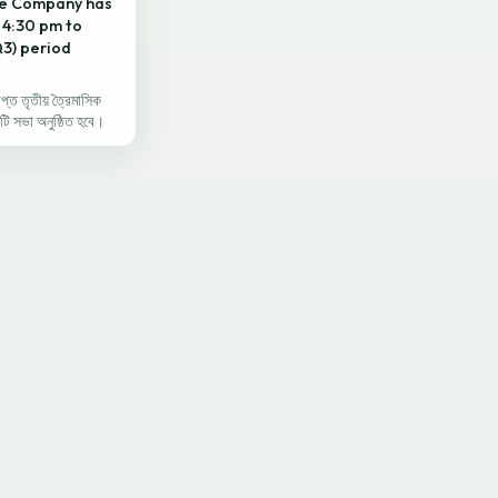
the Company has
t 4:30 pm to
Q3) period
প্ত তৃতীয় ত্রৈমাসিক
ি সভা অনুষ্ঠিত হবে।