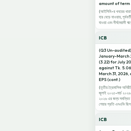
amount of term 
(আইসিবি-র খবরের ধারাবা
হার বেড়ে যাওয়ায়, পূর
যাওয়া এবং দীর্ঘমেয়াদী 
ICB
(Q3 Un-audited)
January-March 2
(3.22) for July
against Tk. 5.0
March 31, 2026, 
EPS (cont.)
(তৃতীয় ত্রৈমাসিক অনিরী
জুলাই ২০২৫-মার্চ ২০২৬
২০২৬ এর জন্য সমন্বিত 
শেয়ার প্রতি এনএভি ছি
ICB