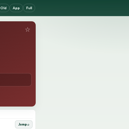
Old
App
Full
☆
Jump ⌕