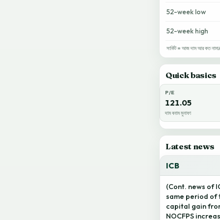
52-week low
52-week high
সার্কিট = আজ দাম আর কত নামা/ওঠ
Quick basics
P/E
121.05
দাম বনাম মুনাফা
Latest news
ICB
(Cont. news of 
same period of 
capital gain fro
NOCFPS increase