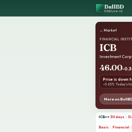
BullBD
DSE Live · v2
← Market
FINANCIAL INSTI
ICB
Investment Corp
46.00
-0.3
Price is down 
-0.65% · Today’s hi
More on BullB
ICB
>>
30 days
|
D
Basic
|
Financial
|