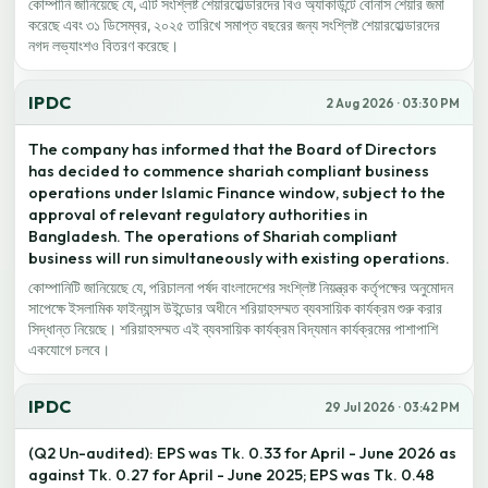
কোম্পানি জানিয়েছে যে, এটি সংশ্লিষ্ট শেয়ারহোল্ডারদের বিও অ্যাকাউন্টে বোনাস শেয়ার জমা
করেছে এবং ৩১ ডিসেম্বর, ২০২৫ তারিখে সমাপ্ত বছরের জন্য সংশ্লিষ্ট শেয়ারহোল্ডারদের
নগদ লভ্যাংশও বিতরণ করেছে।
IPDC
2 Aug 2026 · 03:30 PM
The company has informed that the Board of Directors
has decided to commence shariah compliant business
operations under Islamic Finance window, subject to the
approval of relevant regulatory authorities in
Bangladesh. The operations of Shariah compliant
business will run simultaneously with existing operations.
কোম্পানিটি জানিয়েছে যে, পরিচালনা পর্ষদ বাংলাদেশের সংশ্লিষ্ট নিয়ন্ত্রক কর্তৃপক্ষের অনুমোদন
সাপেক্ষে ইসলামিক ফাইন্যান্স উইন্ডোর অধীনে শরিয়াহসম্মত ব্যবসায়িক কার্যক্রম শুরু করার
সিদ্ধান্ত নিয়েছে। শরিয়াহসম্মত এই ব্যবসায়িক কার্যক্রম বিদ্যমান কার্যক্রমের পাশাপাশি
একযোগে চলবে।
IPDC
29 Jul 2026 · 03:42 PM
(Q2 Un-audited): EPS was Tk. 0.33 for April - June 2026 as
against Tk. 0.27 for April - June 2025; EPS was Tk. 0.48