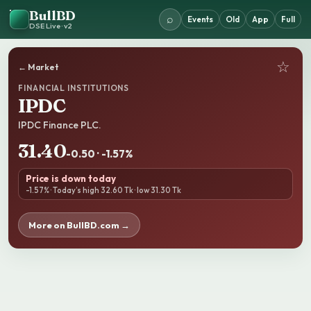
BullBD
⌕
Events
Old
App
Full
DSE Live · v2
☆
← Market
FINANCIAL INSTITUTIONS
IPDC
IPDC Finance PLC.
31.40
-0.50 · -1.57%
Price is down today
-1.57% · Today’s high 32.60 Tk · low 31.30 Tk
More on BullBD.com →