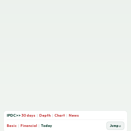
IPDC
>>
30 days
|
Depth
|
Chart
|
News
Basic
|
Financial
|
Today
Jump ⌕