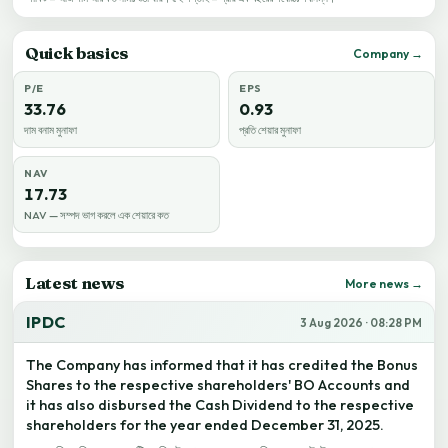
Quick basics
Company →
P/E
EPS
33.76
0.93
দাম বনাম মুনাফা
প্রতি শেয়ার মুনাফা
NAV
17.73
NAV — সম্পদ ভাগ করলে এক শেয়ারে কত
Latest news
More news →
IPDC
3 Aug 2026 · 08:28 PM
The Company has informed that it has credited the Bonus
Shares to the respective shareholders' BO Accounts and
it has also disbursed the Cash Dividend to the respective
shareholders for the year ended December 31, 2025.