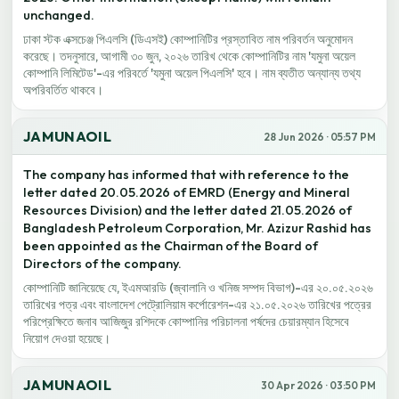
unchanged.
ঢাকা স্টক এক্সচেঞ্জ পিএলসি (ডিএসই) কোম্পানিটির প্রস্তাবিত নাম পরিবর্তন অনুমোদন
করেছে। তদনুসারে, আগামী ৩০ জুন, ২০২৬ তারিখ থেকে কোম্পানিটির নাম 'যমুনা অয়েল
কোম্পানি লিমিটেড'-এর পরিবর্তে 'যমুনা অয়েল পিএলসি' হবে। নাম ব্যতীত অন্যান্য তথ্য
অপরিবর্তিত থাকবে।
JAMUNAOIL
28 Jun 2026 · 05:57 PM
The company has informed that with reference to the
letter dated 20.05.2026 of EMRD (Energy and Mineral
Resources Division) and the letter dated 21.05.2026 of
Bangladesh Petroleum Corporation, Mr. Azizur Rashid has
been appointed as the Chairman of the Board of
Directors of the company.
কোম্পানিটি জানিয়েছে যে, ইএমআরডি (জ্বালানি ও খনিজ সম্পদ বিভাগ)-এর ২০.০৫.২০২৬
তারিখের পত্র এবং বাংলাদেশ পেট্রোলিয়াম কর্পোরেশন-এর ২১.০৫.২০২৬ তারিখের পত্রের
পরিপ্রেক্ষিতে জনাব আজিজুর রশিদকে কোম্পানির পরিচালনা পর্ষদের চেয়ারম্যান হিসেবে
নিয়োগ দেওয়া হয়েছে।
JAMUNAOIL
30 Apr 2026 · 03:50 PM