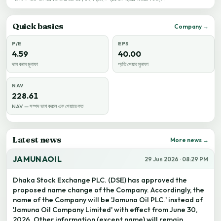
Quick basics
Company →
P/E
EPS
4.59
40.00
দাম বনাম মুনাফা
প্রতি শেয়ার মুনাফা
NAV
228.61
NAV — সম্পদ ভাগ করলে এক শেয়ারে কত
Latest news
More news →
JAMUNAOIL
29 Jun 2026 · 08:29 PM
Dhaka Stock Exchange PLC. (DSE) has approved the
proposed name change of the Company. Accordingly, the
name of the Company will be 'Jamuna Oil PLC.' instead of
'Jamuna Oil Company Limited' with effect from June 30,
2026. Other information (except name) will remain