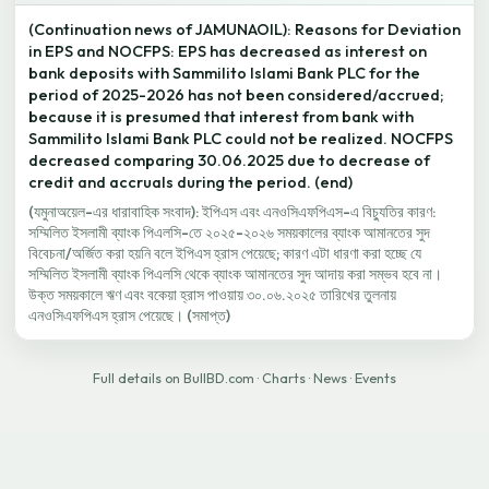
(Continuation news of JAMUNAOIL): Reasons for Deviation
in EPS and NOCFPS: EPS has decreased as interest on
bank deposits with Sammilito Islami Bank PLC for the
period of 2025-2026 has not been considered/accrued;
because it is presumed that interest from bank with
Sammilito Islami Bank PLC could not be realized. NOCFPS
decreased comparing 30.06.2025 due to decrease of
credit and accruals during the period. (end)
(যমুনাঅয়েল-এর ধারাবাহিক সংবাদ): ইপিএস এবং এনওসিএফপিএস-এ বিচ্যুতির কারণ:
সম্মিলিত ইসলামী ব্যাংক পিএলসি-তে ২০২৫-২০২৬ সময়কালের ব্যাংক আমানতের সুদ
বিবেচনা/অর্জিত করা হয়নি বলে ইপিএস হ্রাস পেয়েছে; কারণ এটা ধারণা করা হচ্ছে যে
সম্মিলিত ইসলামী ব্যাংক পিএলসি থেকে ব্যাংক আমানতের সুদ আদায় করা সম্ভব হবে না।
উক্ত সময়কালে ঋণ এবং বকেয়া হ্রাস পাওয়ায় ৩০.০৬.২০২৫ তারিখের তুলনায়
এনওসিএফপিএস হ্রাস পেয়েছে। (সমাপ্ত)
Full details on BullBD.com
·
Charts
·
News
·
Events