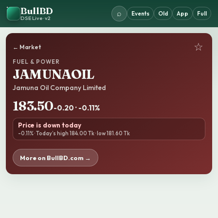
BullBD
⌕
Events
Old
App
Full
DSE Live · v2
☆
← Market
FUEL & POWER
JAMUNAOIL
Jamuna Oil Company Limited
183.50
-0.20 · -0.11%
Price is down today
-0.11% · Today’s high 184.00 Tk · low 181.60 Tk
More on BullBD.com →