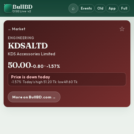
BullBD
⌕
Events
Old
App
Full
DSE Live · v2
☆
← Market
ENGINEERING
KDSALTD
KDS Accessories Limited
50.00
-0.80 · -1.57%
Price is down today
-1.57% · Today’s high 51.20 Tk · low 49.60 Tk
More on BullBD.com →