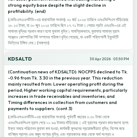
strong equity base despite the slight decline in
profitability. (end)
(কেডিএসএএলটিডি-এর ধারাবাহিক সংবাদ): ৩১ মার্চ ২০২৬ তারিখে এনএভিপিএস দাঁড়িয়েছে
২৮.২৩ টাকা, যা ৩০ জুন ২০২৫ তারিখে ছিল ২৭.৭১ টাকা। শেয়ার প্রতি এনএভি-এর এই
সামান্য বৃদ্ধির প্রধান কারণ হলো মুনাফা বৃদ্ধি। সামগ্রিকভাবে, মুনাফায় সামান্য হ্রাস
সত্ত্বেও কোম্পানির নিট সম্পদের পরিমাণ বৃদ্ধি পেয়েছে, যা একটি শক্তিশালী ইক্যুইটি
ভিত্তির ইঙ্গিত দেয়। (সমাপ্ত)
KDSALTD
30 Apr 2026 · 03:50 PM
(Continuation news of KDSALTD): NOCFPS declined to Tk.
-0.96 from Tk. 3.30 in the previous year. This reduction
mainly resulted from: Lower operating profit during the
period; Higher working capital requirements, particularly
increases in trade receivables and inventories; and
Timing differences in collection from customers and
payments to suppliers. (cont.3)
(কেডিএসএএলটিডি-এর ধারাবাহিক সংবাদ): পূর্ববর্তী বছরের ৩.৩০ টাকা থেকে
এনওসিএফপিএস হ্রাস পেয়ে -০.৯৬ টাকায় দাঁড়িয়েছে। এই হ্রাসের প্রধান কারণগুলো হলো:
উক্ত সময়ে পরিচালন মুনাফা কম হওয়া; কার্যকরী মূলধনের প্রয়োজনীয়তা বৃদ্ধি, বিশেষ করে
বাণিজ্য প্রাপ্য এবং মজুদ পণ্যের বৃদ্ধি; এবং গ্রাহকদের কাছ থেকে অর্থ সংগ্রহ ও