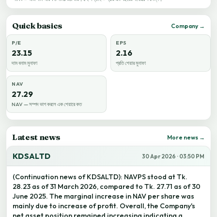
Quick basics
Company →
P/E
EPS
23.15
2.16
দাম বনাম মুনাফা
প্রতি শেয়ার মুনাফা
NAV
27.29
NAV — সম্পদ ভাগ করলে এক শেয়ারে কত
Latest news
More news →
KDSALTD
30 Apr 2026 · 03:50 PM
(Continuation news of KDSALTD): NAVPS stood at Tk.
28.23 as of 31 March 2026, compared to Tk. 27.71 as of 30
June 2025. The marginal increase in NAV per share was
mainly due to increase of profit. Overall, the Company's
net asset position remained increasing indicating a