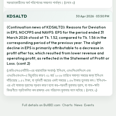
সরবরাহকারীদের অর্থ পরিশোধের সময়গত পার্থক্য। (চলবে ৩)
KDSALTD
30 Apr 2026 · 03:50 PM
(Continuation news of KDSALTD): Reasons for Deviation
in EPS, NOCFPS and NAVFS: EPS for the period ended 31
March 2026 stood at Tk. 1.52, compared to Tk. 1.56 in the
corresponding period of the previous year. The slight
decline in EPS is primarily attributable to a decrease in
profit after tax, which resulted from lower revenue and
operating profit, as reflected in the Statement of Profit or
Loss. (cont.2)
(কেডিএসএএলটিডি-এর ধারাবাহিক সংবাদ): ইপিএস, এনওসিএফপিএস এবং
এনএভিএফএস-এ বিচ্যুতির কারণ: ৩১ মার্চ ২০২৬ তারিখে সমাপ্ত সময়ের জন্য ইপিএস
দাঁড়িয়েছে ১.৫২ টাকা, যা পূর্ববর্তী বছরের একই সময়ের ১.৫৬ টাকার তুলনায় কম। ইপিএস-
এর এই সামান্য হ্রাসের প্রধান কারণ হলো কর-পরবর্তী মুনাফার হ্রাস, যা লাভ-ক্ষতি
বিবরণীতে প্রতিফলিত কম রাজস্ব এবং পরিচালন মুনাফার ফলে ঘটেছে। (চলবে.২)
Full details on BullBD.com
·
Charts
·
News
·
Events