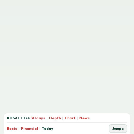
KDSALTD
>>
30 days
|
Depth
|
Chart
|
News
Basic
|
Financial
|
Today
Jump ⌕