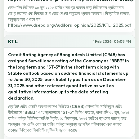
কোম্পানির নিরীক্ষক ৩০ জুন ২০২৫ তারিখে সমাপ্ত বছরের জন্য নিরীক্ষকের প্রতিবেদনে
যোগ্য মতামত এবং বিষয়ের উপর জোর দেওয়া অনুচ্ছেদ প্রদান করেছেন। বিস্তারিত জানতে,
অনুগ্রহ করে এখানে যান:
https://www.dsebd.org/Auditors_opinion/2025/KTL_2025.pdf
KTL
1 Feb 2026 · 06:09 PM
Credit Rating Agency of Bangladesh Limited (CRAB) has
assigned Surveillance rating of the Company as "BBB3" in
the long term and "ST-3" in the short term along with
Stable outlook based on audited financial statements up
to June 30, 2025, bank liability position as on December
31, 2025 and other relevant quantitative as well as
qualitative information up to the date of rating
declaration.
ক্রেডিট রেটিং এজেন্সি অফ বাংলাদেশ লিমিটেড (CRAB) কোম্পানির সার্ভিল্যান্স রেটিং
দীর্ঘমেয়াদে "BBB3" এবং স্বল্পমেয়াদে "ST-3" নির্ধারণ করেছে, পাশাপাশি ৩০ জুন, ২০২৫
তারিখ পর্যন্ত নিরীক্ষিত আর্থিক বিবৃতি, ৩১ ডিসেম্বর, ২০২৫ তারিখে ব্যাংকের দায়বদ্ধতার
অবস্থান এবং রেটিং ঘোষণার তারিখ পর্যন্ত অন্যান্য প্রাসঙ্গিক পরিমাণগত এবং গুণগত
তথ্যের ভিত্তিতে স্থিতিশীল দৃষ্টিভঙ্গি প্রদান করেছে।