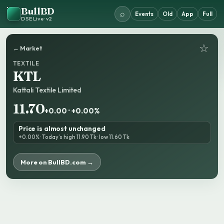
BullBD
⌕
Events
Old
App
Full
DSE Live · v2
☆
← Market
TEXTILE
KTL
Kattali Textile Limited
11.70
+0.00 · +0.00%
Price is almost unchanged
+0.00% · Today’s high 11.90 Tk · low 11.60 Tk
More on BullBD.com →