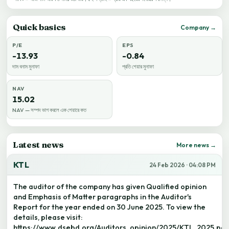
Quick basics
Company →
P/E
EPS
-13.93
-0.84
দাম বনাম মুনাফা
প্রতি শেয়ার মুনাফা
NAV
15.02
NAV — সম্পদ ভাগ করলে এক শেয়ারে কত
Latest news
More news →
KTL
24 Feb 2026 · 04:08 PM
The auditor of the company has given Qualified opinion
and Emphasis of Matter paragraphs in the Auditor's
Report for the year ended on 30 June 2025. To view the
details, please visit:
https://www.dsebd.org/Auditors_opinion/2025/KTL_2025.pdf