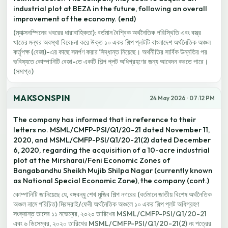
industrial plot at BEZA in the future, following an overall
improvement of the economy. (end)
(ম্যাক্সনস্পিনের খবরের ধারাবাহিকতা): বর্তমান বৈশ্বিক অর্থনৈতিক পরিস্থিতি এবং বস্ত্র
খাতের মন্থর অবস্থা বিবেচনা করে উক্ত ১০ একর শিল্প প্লটটি বাংলাদেশ অর্থনৈতিক অঞ্চল
কর্তৃপক্ষ (বেজা)-এর কাছে সমর্পণ করার সিদ্ধান্ত নিয়েছে। অর্থনীতির সার্বিক উন্নতির পর
ভবিষ্যতে কোম্পানিটি বেজা-তে একটি শিল্প প্লট অধিগ্রহণের জন্য আবেদন করতে পারে।
(সমাপ্ত)
MAKSONSPIN
24 May 2026 · 07:12 PM
The company has informed that in reference to their
letters no. MSML/CMFP-PSI/Q1/20-21 dated November 11,
2020, and MSML/CMFP-PSI/Q1/20-21(2) dated December
6, 2020, regarding the acquisition of a 10-acre industrial
plot at the Mirsharai/Feni Economic Zones of
Bangabandhu Sheikh Mujib Shilpa Nagar (currently known
as National Special Economic Zone), the company (cont.)
কোম্পানিটি জানিয়েছে যে, বঙ্গবন্ধু শেখ মুজিব শিল্প নগরের (বর্তমানে জাতীয় বিশেষ অর্থনৈতিক
অঞ্চল নামে পরিচিত) মিরসরাই/ফেনী অর্থনৈতিক অঞ্চলে ১০ একর শিল্প প্লট অধিগ্রহণ
সংক্রান্ত তাদের ১১ নভেম্বর, ২০২০ তারিখের MSML/CMFP-PSI/Q1/20-21
এবং ৬ ডিসেম্বর, ২০২০ তারিখের MSML/CMFP-PSI/Q1/20-21(2) নং পত্রের