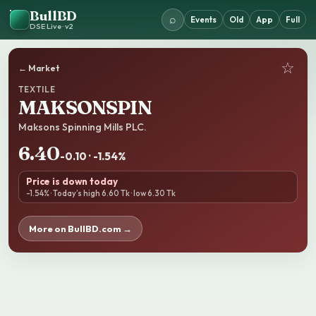
BullBD
⌕
Events
Old
App
Full
DSE Live · v2
☆
← Market
TEXTILE
MAKSONSPIN
Maksons Spinning Mills PLC.
6.40
-0.10 · -1.54%
Price is down today
-1.54% · Today’s high 6.60 Tk · low 6.30 Tk
More on BullBD.com →