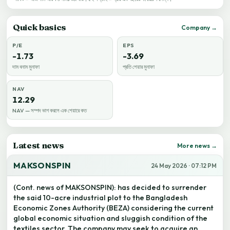
Quick basics
Company →
P/E
EPS
-1.73
-3.69
দাম বনাম মুনাফা
প্রতি শেয়ার মুনাফা
NAV
12.29
NAV — সম্পদ ভাগ করলে এক শেয়ারে কত
Latest news
More news →
MAKSONSPIN
24 May 2026 · 07:12 PM
(Cont. news of MAKSONSPIN): has decided to surrender
the said 10-acre industrial plot to the Bangladesh
Economic Zones Authority (BEZA) considering the current
global economic situation and sluggish condition of the
textiles sector. The company may seek to acquire an