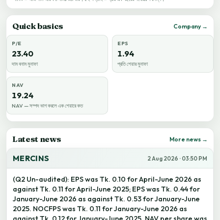
Quick basics
Company →
P/E
EPS
23.40
1.94
দাম বনাম মুনাফা
প্রতি শেয়ার মুনাফা
NAV
19.24
NAV — সম্পদ ভাগ করলে এক শেয়ারে কত
Latest news
More news →
MERCINS
2 Aug 2026 · 03:50 PM
(Q2 Un-audited): EPS was Tk. 0.10 for April-June 2026 as
against Tk. 0.11 for April-June 2025; EPS was Tk. 0.44 for
January-June 2026 as against Tk. 0.53 for January-June
2025. NOCFPS was Tk. 0.11 for January-June 2026 as
against Tk. 0.12 for January-June 2025. NAV per share was