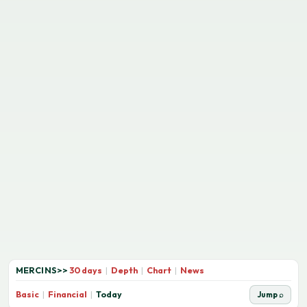
MERCINS
>>
30 days
|
Depth
|
Chart
|
News
Basic
|
Financial
|
Today
Jump ⌕