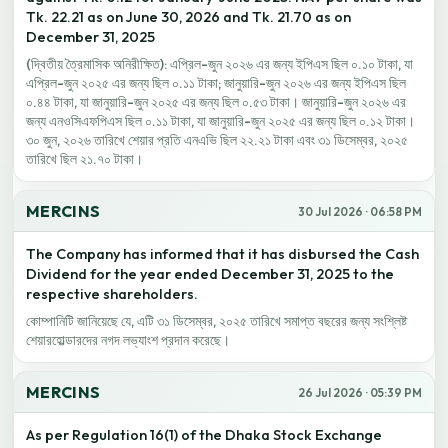
Tk. 22.21 as on June 30, 2026 and Tk. 21.70 as on
December 31, 2025
(দ্বিতীয় ত্রৈমাসিক অনিরীক্ষিত): এপ্রিল-জুন ২০২৬ এর জন্য ইপিএস ছিল ০.১০ টাকা, যা
এপ্রিল-জুন ২০২৫ এর জন্য ছিল ০.১১ টাকা; জানুয়ারি-জুন ২০২৬ এর জন্য ইপিএস ছিল
০.৪৪ টাকা, যা জানুয়ারি-জুন ২০২৫ এর জন্য ছিল ০.৫৩ টাকা। জানুয়ারি-জুন ২০২৬ এর
জন্য এনওসিএফপিএস ছিল ০.১১ টাকা, যা জানুয়ারি-জুন ২০২৫ এর জন্য ছিল ০.১২ টাকা।
৩০ জুন, ২০২৬ তারিখে শেয়ার প্রতি এনএভি ছিল ২২.২১ টাকা এবং ৩১ ডিসেম্বর, ২০২৫
তারিখে ছিল ২১.৭০ টাকা।
MERCINS
30 Jul 2026 · 06:58 PM
The Company has informed that it has disbursed the Cash
Dividend for the year ended December 31, 2025 to the
respective shareholders.
কোম্পানিটি জানিয়েছে যে, এটি ৩১ ডিসেম্বর, ২০২৫ তারিখে সমাপ্ত বছরের জন্য সংশ্লিষ্ট
শেয়ারহোল্ডারদের নগদ লভ্যাংশ প্রদান করেছে।
MERCINS
26 Jul 2026 · 05:39 PM
As per Regulation 16(1) of the Dhaka Stock Exchange