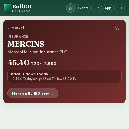
BullBD
⌕
Events
Old
App
Full
DSE Live · v2
☆
← Market
INSURANCE
MERCINS
Mercantile Islami Insurance PLC
45.40
-1.20 · -2.58%
Price is down today
-2.58% · Today’s high 47.60 Tk · low 45.00 Tk
More on BullBD.com →