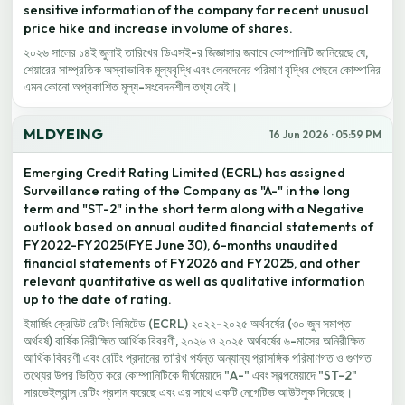
sensitive information of the company for recent unusual
price hike and increase in volume of shares.
২০২৬ সালের ১৪ই জুলাই তারিখের ডিএসই-র জিজ্ঞাসার জবাবে কোম্পানিটি জানিয়েছে যে,
শেয়ারের সাম্প্রতিক অস্বাভাবিক মূল্যবৃদ্ধি এবং লেনদেনের পরিমাণ বৃদ্ধির পেছনে কোম্পানির
এমন কোনো অপ্রকাশিত মূল্য-সংবেদনশীল তথ্য নেই।
MLDYEING
16 Jun 2026 · 05:59 PM
Emerging Credit Rating Limited (ECRL) has assigned
Surveillance rating of the Company as "A-" in the long
term and "ST-2" in the short term along with a Negative
outlook based on annual audited financial statements of
FY2022-FY2025(FYE June 30), 6-months unaudited
financial statements of FY2026 and FY2025, and other
relevant quantitative as well as qualitative information
up to the date of rating.
ইমার্জিং ক্রেডিট রেটিং লিমিটেড (ECRL) ২০২২-২০২৫ অর্থবর্ষের (৩০ জুন সমাপ্ত
অর্থবর্ষ) বার্ষিক নিরীক্ষিত আর্থিক বিবরণী, ২০২৬ ও ২০২৫ অর্থবর্ষের ৬-মাসের অনিরীক্ষিত
আর্থিক বিবরণী এবং রেটিং প্রদানের তারিখ পর্যন্ত অন্যান্য প্রাসঙ্গিক পরিমাণগত ও গুণগত
তথ্যের উপর ভিত্তি করে কোম্পানিটিকে দীর্ঘমেয়াদে "A-" এবং স্বল্পমেয়াদে "ST-2"
সারভেইল্যান্স রেটিং প্রদান করেছে এবং এর সাথে একটি নেগেটিভ আউটলুক দিয়েছে।