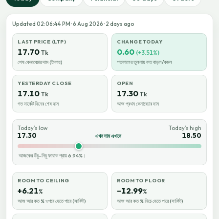
Updated 02:06:44 PM · 6 Aug 2026 · 2 days ago
LAST PRICE (LTP)
CHANGE TODAY
17.70
0.60
Tk
(+3.51%)
শেষ কেনাবেচার দাম (টাকায়)
গতকালের তুলনায় কত বাড়ল/কমল
YESTERDAY CLOSE
OPEN
17.10
17.30
Tk
Tk
গত মার্কেট দিনের শেষ দাম
আজ প্রথম কেনাবেচার দাম
Today’s low
Today’s high
17.30
18.50
এখন দাম এখানে
আজকের উঁচু–নিচু ফারাক প্রায় 6.94%।
ROOM TO CEILING
ROOM TO FLOOR
+6.21
−12.99
%
%
আজ আর কত % ওপরে যেতে পারে (সার্কিট)
আজ আর কত % নিচে যেতে পারে (সার্কিট)