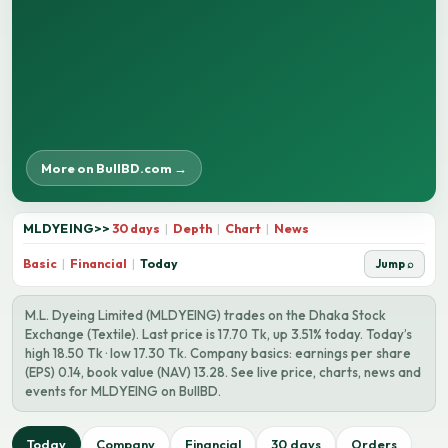
More on BullBD.com →
MLDYEING
>>
30 days
|
Depth
|
Chart
|
News
Basic
|
Financial
|
Today
Jump ⌕
M.L. Dyeing Limited (MLDYEING) trades on the Dhaka Stock
Exchange (Textile). Last price is 17.70 Tk, up 3.51% today. Today’s
high 18.50 Tk · low 17.30 Tk. Company basics: earnings per share
(EPS) 0.14, book value (NAV) 13.28. See live price, charts, news and
events for MLDYEING on BullBD.
Today
Company
Financial
30 days
Orders