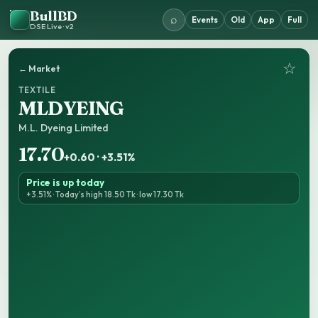
BullBD
⌕
Events
Old
App
Full
DSE Live · v2
☆
← Market
TEXTILE
MLDYEING
M.L. Dyeing Limited
17.70
+0.60 · +3.51%
Price is up today
+3.51% · Today’s high 18.50 Tk · low 17.30 Tk