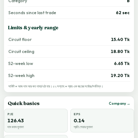
Category
B
Seconds since last trade
62 sec
Limits & yearly range
Circuit floor
15.40 Tk
Circuit ceiling
18.80 Tk
52-week low
6.65 Tk
52-week high
19.20 Tk
সার্কিট = আজ দাম আর কত নামা/ওঠা যায়। ৫২ সপ্তাহ = প্রায় এক বছরের সর্বোচ্চ/সর্বনিম্ন।
Quick basics
Company →
P/E
EPS
126.43
0.14
দাম বনাম মুনাফা
প্রতি শেয়ার মুনাফা