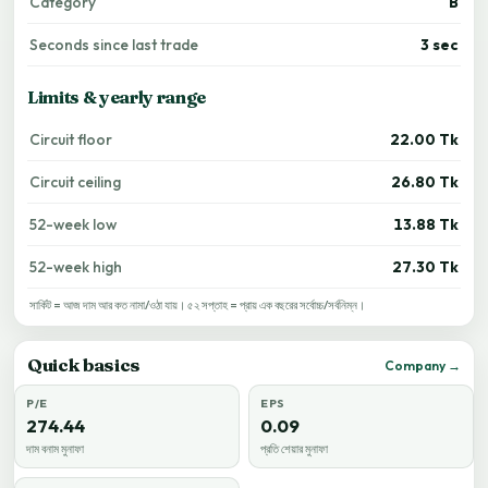
Category
B
Seconds since last trade
3 sec
Limits & yearly range
Circuit floor
22.00 Tk
Circuit ceiling
26.80 Tk
52-week low
13.88 Tk
52-week high
27.30 Tk
সার্কিট = আজ দাম আর কত নামা/ওঠা যায়। ৫২ সপ্তাহ = প্রায় এক বছরের সর্বোচ্চ/সর্বনিম্ন।
Quick basics
Company →
P/E
EPS
274.44
0.09
দাম বনাম মুনাফা
প্রতি শেয়ার মুনাফা