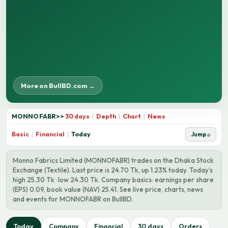
More on BullBD.com →
MONNOFABR
>>
30 days
|
Depth
|
Chart
|
News
Basic
|
Financial
|
Today
Jump ⌕
Monno Fabrics Limited (MONNOFABR) trades on the Dhaka Stock
Exchange (Textile). Last price is 24.70 Tk, up 1.23% today. Today’s
high 25.30 Tk · low 24.30 Tk. Company basics: earnings per share
(EPS) 0.09, book value (NAV) 25.41. See live price, charts, news
and events for MONNOFABR on BullBD.
Today
Company
Financial
30 days
Orders