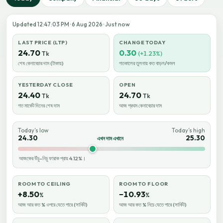
Updated 12:47:03 PM · 6 Aug 2026 · Just now
LAST PRICE (LTP)
CHANGE TODAY
24.70
0.30
Tk
(+1.23%)
শেষ কেনাবেচার দাম (টাকায়)
গতকালের তুলনায় কত বাড়ল/কমল
YESTERDAY CLOSE
OPEN
24.40
24.70
Tk
Tk
গত মার্কেট দিনের শেষ দাম
আজ প্রথম কেনাবেচার দাম
Today’s low
Today’s high
24.30
25.30
এখন দাম এখানে
আজকের উঁচু–নিচু ফারাক প্রায় 4.12%।
ROOM TO CEILING
ROOM TO FLOOR
+8.50
−10.93
%
%
আজ আর কত % ওপরে যেতে পারে (সার্কিট)
আজ আর কত % নিচে যেতে পারে (সার্কিট)