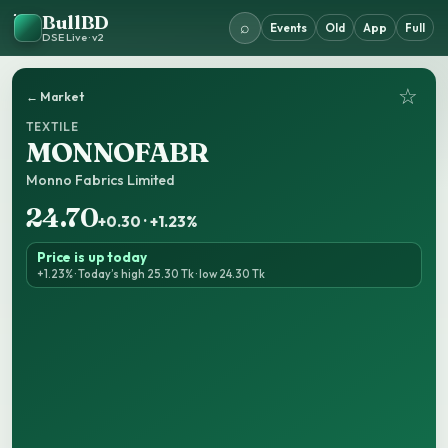
BullBD
⌕
Events
Old
App
Full
DSE Live · v2
☆
← Market
TEXTILE
MONNOFABR
Monno Fabrics Limited
24.70
+0.30 · +1.23%
Price is up today
+1.23% · Today’s high 25.30 Tk · low 24.30 Tk