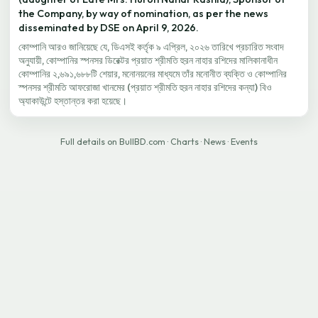
the Company, by way of nomination, as per the news
disseminated by DSE on April 9, 2026.
কোম্পানি আরও জানিয়েছে যে, ডিএসই কর্তৃক ৯ এপ্রিল, ২০২৬ তারিখে প্রচারিত সংবাদ
অনুযায়ী, কোম্পানির স্পনসর ডিরেক্টর প্রয়াত শ্রীমতি হুরন নাহার রশিদের মালিকানাধীন
কোম্পানির ২,৬৯১,৬৮৮টি শেয়ার, মনোনয়নের মাধ্যমে তাঁর মনোনীত ব্যক্তি ও কোম্পানির
স্পনসর শ্রীমতি আফরোজা খানমের (প্রয়াত শ্রীমতি হুরন নাহার রশিদের কন্যা) বিও
অ্যাকাউন্টে হস্তান্তর করা হয়েছে।
Full details on BullBD.com
·
Charts
·
News
·
Events