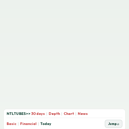
NTLTUBES
>>
30 days
|
Depth
|
Chart
|
News
Basic
|
Financial
|
Today
Jump ⌕