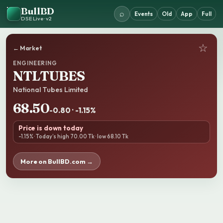
BullBD
⌕
Events
Old
App
Full
DSE Live · v2
☆
← Market
ENGINEERING
NTLTUBES
National Tubes Limited
68.50
-0.80 · -1.15%
Price is down today
-1.15% · Today’s high 70.00 Tk · low 68.10 Tk
More on BullBD.com →