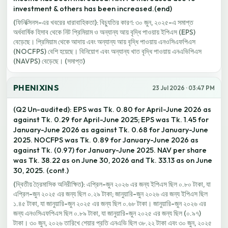
investment & others has been increased.(end)
(ফিনিক্সিনস-এর খবরের ধারাবাহিকতা): বিচ্যুতির কারণ: ৩০ জুন, ২০২৫-এ সমাপ্ত
অর্ধবার্ষিক হিসাব থেকে নিট প্রিমিয়াম ও অন্যান্য আয় বৃদ্ধি পাওয়ায় ইপিএস (EPS)
বেড়েছে। প্রিমিয়াম থেকে আদায় এবং অন্যান্য আয় বৃদ্ধি পাওয়ায় এনওসিএফপিএস
(NOCFPS) বেশি হয়েছে। বিনিয়োগ এবং অন্যান্য খাত বৃদ্ধি পাওয়ায় এনএভিপিএস
(NAVPS) বেড়েছে। (সমাপ্ত)
PHENIXINS
23 Jul 2026 · 03:47 PM
(Q2 Un-audited): EPS was Tk. 0.80 for April-June 2026 as
against Tk. 0.29 for April-June 2025; EPS was Tk. 1.45 for
January-June 2026 as against Tk. 0.68 for January-June
2025. NOCFPS was Tk. 0.89 for January-June 2026 as
against Tk. (0.97) for January-June 2025. NAV per share
was Tk. 38.22 as on June 30, 2026 and Tk. 33.13 as on June
30, 2025. (cont.)
(দ্বিতীয় ত্রৈমাসিক অনিরীক্ষিত): এপ্রিল-জুন ২০২৬ এর জন্য ইপিএস ছিল ০.৮০ টাকা, যা
এপ্রিল-জুন ২০২৫ এর জন্য ছিল ০.২৯ টাকা; জানুয়ারি-জুন ২০২৬ এর জন্য ইপিএস ছিল
১.৪৫ টাকা, যা জানুয়ারি-জুন ২০২৫ এর জন্য ছিল ০.৬৮ টাকা। জানুয়ারি-জুন ২০২৬ এর
জন্য এনওসিএফপিএস ছিল ০.৮৯ টাকা, যা জানুয়ারি-জুন ২০২৫ এর জন্য ছিল (০.৯৭)
টাকা। ৩০ জুন, ২০২৬ তারিখে শেয়ার প্রতি এনএভি ছিল ৩৮.২২ টাকা এবং ৩০ জুন, ২০২৫