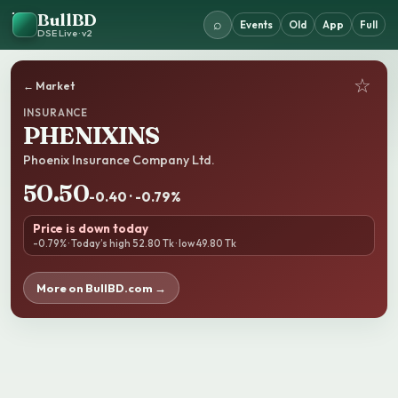
BullBD
⌕
Events
Old
App
Full
DSE Live · v2
☆
← Market
INSURANCE
PHENIXINS
Phoenix Insurance Company Ltd.
50.50
-0.40 · -0.79%
Price is down today
-0.79% · Today’s high 52.80 Tk · low 49.80 Tk
More on BullBD.com →