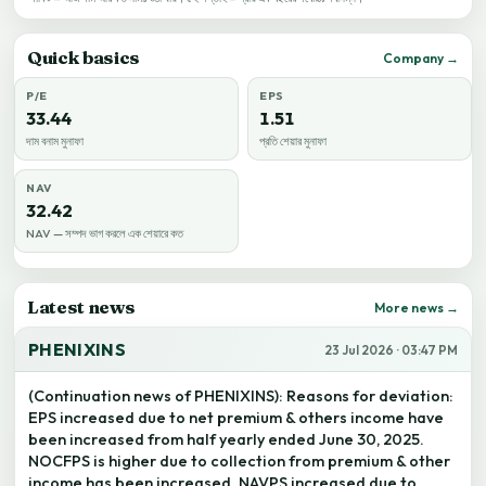
Quick basics
Company →
P/E
EPS
33.44
1.51
দাম বনাম মুনাফা
প্রতি শেয়ার মুনাফা
NAV
32.42
NAV — সম্পদ ভাগ করলে এক শেয়ারে কত
Latest news
More news →
PHENIXINS
23 Jul 2026 · 03:47 PM
(Continuation news of PHENIXINS): Reasons for deviation:
EPS increased due to net premium & others income have
been increased from half yearly ended June 30, 2025.
NOCFPS is higher due to collection from premium & other
income has been increased. NAVPS increased due to