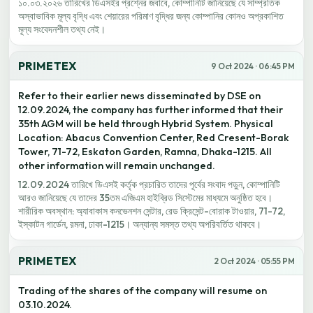
১০.০৩.২০২৬ তারিখের ডিএসইর প্রশ্নের জবাবে, কোম্পানিটি জানিয়েছে যে সাম্প্রতিক
অস্বাভাবিক মূল্য বৃদ্ধি এবং শেয়ারের পরিমাণ বৃদ্ধির জন্য কোম্পানির কোনও অপ্রকাশিত
মূল্য সংবেদনশীল তথ্য নেই।
PRIMETEX
9 Oct 2024 · 06:45 PM
Refer to their earlier news disseminated by DSE on
12.09.2024, the company has further informed that their
35th AGM will be held through Hybrid System. Physical
Location: Abacus Convention Center, Red Cresent-Borak
Tower, 71-72, Eskaton Garden, Ramna, Dhaka-1215. All
other information will remain unchanged.
12.09.2024 তারিখে ডিএসই কর্তৃক প্রচারিত তাদের পূর্বের সংবাদ পড়ুন, কোম্পানিটি
আরও জানিয়েছে যে তাদের 35তম এজিএম হাইব্রিড সিস্টেমের মাধ্যমে অনুষ্ঠিত হবে।
শারীরিক অবস্থান: অ্যাবাকাস কনভেনশন সেন্টার, রেড ক্রিসেন্ট-বোরাক টাওয়ার, 71-72,
ইস্কাটন গার্ডেন, রমনা, ঢাকা-1215। অন্যান্য সমস্ত তথ্য অপরিবর্তিত থাকবে।
PRIMETEX
2 Oct 2024 · 05:55 PM
Trading of the shares of the company will resume on
03.10.2024.