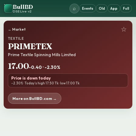
BullBD
⌕
Events
Old
App
Full
DSE Live · v2
☆
← Market
TEXTILE
PRIMETEX
Prime Textile Spinning Mills Limited
17.00
-0.40 · -2.30%
Price is down today
-2.30% · Today’s high 17.50 Tk · low 17.00 Tk
More on BullBD.com →