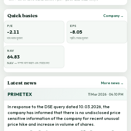
Quick basics
Company →
P/E
EPS
-2.11
-8.05
দাম বনাম মুনাফা
প্রতি শেয়ার মুনাফা
NAV
64.83
NAV — সম্পদ ভাগ করলে এক শেয়ারে কত
Latest news
More news →
PRIMETEX
11 Mar 2026 · 04:10 PM
In response to the DSE query dated 10.03.2026, the
company has informed that there is no undisclosed price
sensitive information of the company for recent unusual
price hike and increase in volume of shares.