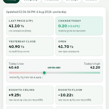
Updated 02:04:04 PM · 6 Aug 2026 · yesterday
LAST PRICE (LTP)
CHANGE TODAY
41.10
0.20
Tk
(+0.49%)
শেষ কেনাবেচার দাম (টাকায়)
গতকালের তুলনায় কত বাড়ল/কমল
YESTERDAY CLOSE
OPEN
40.90
41.70
Tk
Tk
গত মার্কেট দিনের শেষ দাম
আজ প্রথম কেনাবেচার দাম
Today’s low
Today’s high
40.40
42.20
এখন দাম এখানে
আজকের উঁচু–নিচু ফারাক প্রায় 4.46%।
ROOM TO CEILING
ROOM TO FLOOR
+9.25
−10.22
%
%
আজ আর কত % ওপরে যেতে পারে (সার্কিট)
আজ আর কত % নিচে যেতে পারে (সার্কিট)