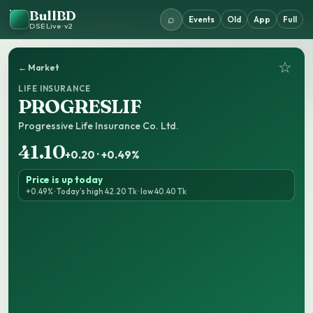
BullBD
⌕
Events
Old
App
Full
DSE Live · v2
☆
← Market
LIFE INSURANCE
PROGRESLIF
Progressive Life Insurance Co. Ltd.
41.10
+0.20 · +0.49%
Price is up today
+0.49% · Today’s high 42.20 Tk · low 40.40 Tk