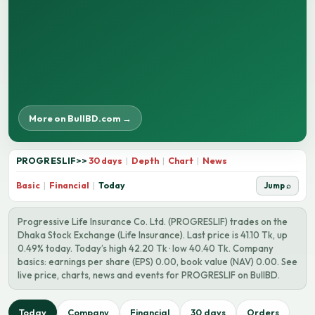
More on BullBD.com →
PROGRESLIF
>>
30 days
|
Depth
|
Chart
|
News
Basic
|
Financial
|
Today
Jump ⌕
Progressive Life Insurance Co. Ltd. (PROGRESLIF) trades on the
Dhaka Stock Exchange (Life Insurance). Last price is 41.10 Tk, up
0.49% today. Today’s high 42.20 Tk · low 40.40 Tk. Company
basics: earnings per share (EPS) 0.00, book value (NAV) 0.00. See
live price, charts, news and events for PROGRESLIF on BullBD.
Today
Company
Financial
30 days
Orders