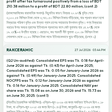
profit after tax turnaround positively from a loss of BDT
210.38 million to a profit of BDT 22.80 million, (cont.2)
(রাকসেরামিকের ধারাবাহিক সংবাদ): বিচ্যুতির কারণ: বিক্রয় ২০.৬৭% বৃদ্ধি পেয়ে
৩,১০০.৫৪ মিলিয়ন টাকা থেকে ৩,৭৪১.৫০ মিলিয়ন টাকায় দাঁড়িয়েছে, যার প্রধান কারণ হলো
বিক্রয়ের পরিমাণ বৃদ্ধি এবং উন্নত গ্যাস চাপের সহায়তায় উৎপাদন বৃদ্ধি। পণ্য বিক্রয়ের
খরচের উপর অবচয় হ্রাসের ইতিবাচক প্রভাবের ফলে মোট মুনাফার হার ১৪.৯৭% থেকে
১৯.২৪%-এ উন্নীত হয়েছে। এছাড়াও, কর পরবর্তী নীট মুনাফা ২১০.৩৮ মিলিয়ন টাকা
লোকসান থেকে ২২.৮০ মিলিয়ন টাকা লাভে ইতিবাচকভাবে ঘুরে দাঁড়িয়েছে, (চলবে ২)
RAKCERAMIC
27 Jul 2026 · 03:44 PM
(Q2 Un-audited): Consolidated EPS was Tk. 0.18 for April-
June 2026 as against Tk. (0.43) for April-June 2025;
Consolidated EPS was Tk. 0.05 for January-June 2026 as
against Tk. (0.49) for January-June 2025. Consolidated
NOCFPS was Tk. 0.12 for January-June 2026 as against
Tk. 0.16 for January-June 2025. Consolidated NAV per
share was Tk. 15.08 as on June 30, 2026 and Tk. 15.73 as
on June 30, 2025. (cont.1)
(দ্বিতীয় ত্রৈমাসিক অনিরীক্ষিত): এপ্রিল-জুন ২০২৬ এর জন্য সমন্বিত ইপিএস ছিল ০.১৮
টাকা, যা এপ্রিল-জুন ২০২৫ এর জন্য ছিল (০.৪৩) টাকা; জানুয়ারি-জুন ২০২৬ এর জন্য
সমন্বিত ইপিএস ছিল ০.০৫ টাকা, যা জানুয়ারি-জুন ২০২৫ এর জন্য ছিল (০.৪৯) টাকা।