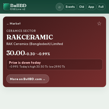
BullBD
⌕
Events
Old
App
Full
DSE Live · v2
☆
← Market
CERAMICS SECTOR
RAKCERAMIC
RAK Ceramics (Bangladesh) Limited
30.00
-0.30 · -0.99%
Price is down today
-0.99% · Today’s high 30.50 Tk · low 29.90 Tk
More on BullBD.com →