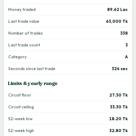
Money traded
89.62 Lac
Last trade value
63,000 Tk
Number of trades
338
Last trade count
3
Category
A
Seconds since last trade
324 sec
Limits & yearly range
Circuit floor
27.30 Tk
Circuit ceiling
33.30 Tk
52-week low
18.20 Tk
52-week high
32.80 Tk