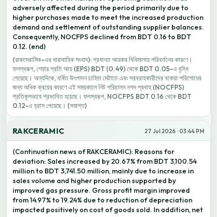
adversely affected during the period primarily due to
higher purchases made to meet the increased production
demand and settlement of outstanding supplier balances.
Consequently, NOCFPS declined from BDT 0.16 to BDT
0.12. (end)
(রাকসেরামিক-এর ধারাবাহিক সংবাদ): প্রধানত আয়কর বিধিমালায় পরিবর্তনের কারণে।
ফলস্বরূপ, শেয়ার প্রতি আয় (EPS) BDT (0.49) থেকে BDT 0.05-এ বৃদ্ধি
পেয়েছে। অন্যদিকে, বর্ধিত উৎপাদন চাহিদা মেটাতে এবং সরবরাহকারীদের বকেয়া পরিশোধের
জন্য অধিক ক্রয়ের কারণে এই সময়কালে নিট পরিচালন নগদ প্রবাহ (NOCFPS)
প্রতিকূলভাবে প্রভাবিত হয়েছে। ফলস্বরূপ, NOCFPS BDT 0.16 থেকে BDT
0.12-এ হ্রাস পেয়েছে। (সমাপ্ত)
RAKCERAMIC
27 Jul 2026 · 03:44 PM
(Continuation news of RAKCERAMIC): Reasons for
deviation: Sales increased by 20.67% from BDT 3,100.54
million to BDT 3,741.50 million, mainly due to increase in
sales volume and higher production supported by
improved gas pressure. Gross profit margin improved
from 14.97% to 19.24% due to reduction of depreciation
impacted positively on cost of goods sold. In addition, net