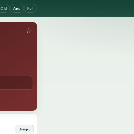
Old
App
Full
☆
Jump ⌕