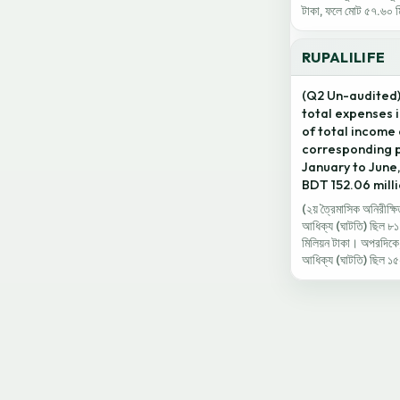
টাকা, ফলে মোট ৫৭.৬০ মিল
RUPALILIFE
(Q2 Un-audited):
total expenses i
of total income 
corresponding p
January to June,
BDT 152.06 milli
(২য় ত্রৈমাসিক অনিরীক্ষ
আধিক্য (ঘাটতি) ছিল ৮১.
মিলিয়ন টাকা। অপরদিকে, 
আধিক্য (ঘাটতি) ছিল ১৫