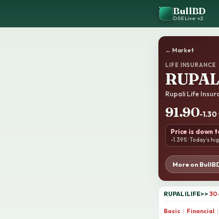
BullBD
DSE Live · v2
← Market
LIFE INSURANCE
RUPAL
Rupali Life Ins
91.90
-1.30 
Price is down 
-1.39% · Today’s hi
More on BullB
RUPALILIFE
>>
30
Basic
|
Financial
|