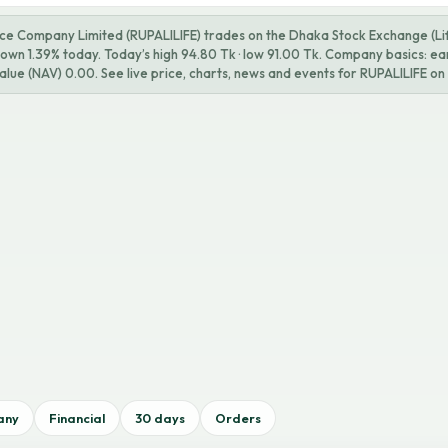
ance Company Limited (RUPALILIFE) trades on the Dhaka Stock Exchange (Lif
 down 1.39% today. Today’s high 94.80 Tk · low 91.00 Tk. Company basics: e
alue (NAV) 0.00. See live price, charts, news and events for RUPALILIFE on 
any
Financial
30 days
Orders