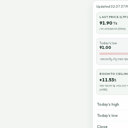
Updated 02:07:37 PM
LAST PRICE (LTP)
91.90
Tk
শেষ কেনাবেচার দাম (টাকায়)
Today’s low
91.00
আজকের উঁচু–নিচু ফারাক প্র
ROOM TO CEILIN
+11.53
%
আজ আর কত % ওপরে যেতে প
(সার্কিট)
Today’s high
Today’s low
Close