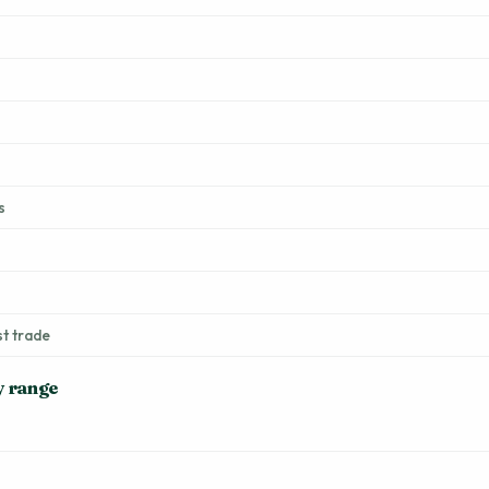
s
st trade
y range