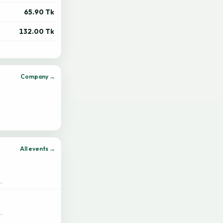
65.90 Tk
132.00 Tk
Company →
All events →
…
…