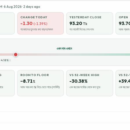
 · 6 Aug 2026 · 2 days ago
CHANGE TODAY
YESTERDAY CLOSE
OPEN
-1.30
93.20
93.7
(-1.39%)
Tk
গতকালের তুলনায় কত বাড়ল/কমল
গত মার্কেট দিনের শেষ দাম
আজ প্রথম ক
এখন দাম এখানে
ায় 4.18%।
G
ROOM TO FLOOR
VS 52-WEEK HIGH
VS 52
−8.71
-30.38%
+39.
%
ারে
আজ আর কত % নিচে যেতে পারে (সার্কিট)
এক বছরের সর্বোচ্চ থেকে কত দূরে
এক বছরের স