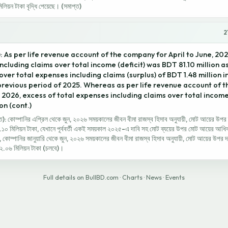
িয়ন টাকা বৃদ্ধি পেয়েছে। (সমাপ্ত)
2
 As per life revenue account of the company for April to June, 202
ncluding claims over total income (deficit) was BDT 81.10 million a
over total expenses including claims (surplus) of BDT 1.48 million i
revious period of 2025. Whereas as per life revenue account of 
 2026, excess of total expenses including claims over total income
on (cont.)
িত): কোম্পানির এপ্রিল থেকে জুন, ২০২৬ সময়কালের জীবন বীমা রাজস্ব হিসাব অনুযায়ী, মোট আয়ের উপর 
১০ মিলিয়ন টাকা, যেখানে পূর্ববর্তী একই সময়কাল ২০২৫-এ দাবি সহ মোট ব্যয়ের উপর মোট আয়ের আধিক
কোম্পানির জানুয়ারি থেকে জুন, ২০২৬ সময়কালের জীবন বীমা রাজস্ব হিসাব অনুযায়ী, মোট আয়ের উপর দা
২.০৬ মিলিয়ন টাকা (চলবে)।
Full details on BullBD.com
·
Charts
·
News
·
Events