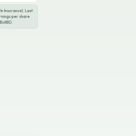
e Insurance). Last
arnings per share
BullBD.