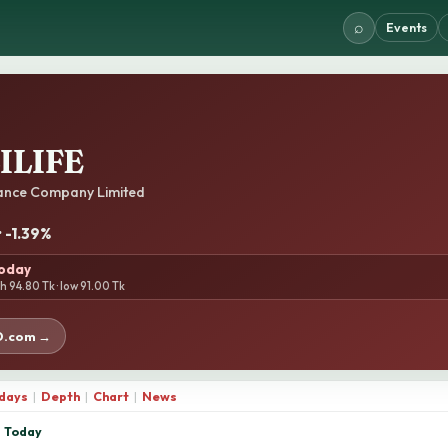
⌕
Events
ILIFE
urance Company Limited
· -1.39%
today
gh 94.80 Tk · low 91.00 Tk
D.com →
 days
|
Depth
|
Chart
|
News
Today