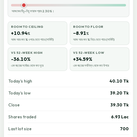
আজকের উঁচু–নিচু ফারাক প্রায় 2.30%।
ROOM TO CEILING
ROOM TO FLOOR
+10.94
−8.91
%
%
আজ আর কত % ওপরে যেতে পারে (সার্কিট)
আজ আর কত % নিচে যেতে পারে (সার্কিট)
VS 52-WEEK HIGH
VS 52-WEEK LOW
-36.10%
+34.59%
এক বছরের সর্বোচ্চ থেকে কত দূরে
এক বছরের সর্বনিম্ন থেকে কত উপরে
Today’s high
40.10 Tk
Today’s low
39.20 Tk
Close
39.30 Tk
Shares traded
6.93 Lac
Last lot size
700