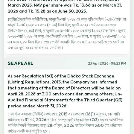
March 2025. NAV per share was Tk. 13.66 as on March 31,
2026 and Tk. 15.28 as on June 30, 2025.
(তৃতীয় ত্রৈমাসিক অনিরীক্ষিত): জানুয়ারি-মার্চ ২০২৬ এর জন্য ইপিএস ছিল (০.৪৮) টাকা, যা
জানুয়ারি-মার্চ ২০২৫ এর জন্য (০.৪৯) টাকা ছিল; জুলাই ২০২৫-মার্চ ২০২৬ এর জন্য
ইপিএস ছিল (১.৬৩) টাকা, যা জুলাই ২০২৪-মার্চ ২০২৫ এর জন্য (১.৮৫) টাকা ছিল। জুলাই
২০২৫-মার্চ ২০২৬ এর জন্য এনওসিএফপিএস ছিল ২.০৫ টাকা, যা জুলাই ২০২৪-মার্চ ২০২৫
এর জন্য ২.৩০ টাকা ছিল। শেয়ার প্রতি এনএভি ছিল ৩১ মার্চ, ২০২৬ তারিখে ১৩.৬৬ টাকা
এবং ৩০ জুন, ২০২৫ তারিখে ১৫.২৮ টাকা।
SEAPEARL
23 Apr 2026 · 08:23 PM
As per Regulation 16(1) of the Dhaka Stock Exchange
(Listing) Regulations, 2015, the Company has informed
that a meeting of the Board of Directors will be held on
April 28, 2026 at 3:00 pm to consider, among others, Un-
Audited Financial Statements for the Third Quarter (Q3)
period ended March 31, 2026.
ঢাকা স্টক এক্সচেঞ্জ (লিস্টিং) রেগুলেশন, 2015 এর রেগুলেশন 16(1) অনুসারে, কোম্পানি
জানিয়েছে যে 31 মার্চ, 2026 তারিখে সমাপ্ত তৃতীয় ত্রৈমাসিক (Q3) সময়ের অনিরীক্ষিত
আর্থিক বিবরণী বিবেচনার জন্য 28 এপ্রিল, 2026 তারিখে বিকাল 3:00 টায় পরিচালক
পর্ষদের একটি সভা অনুষ্ঠিত হবে।