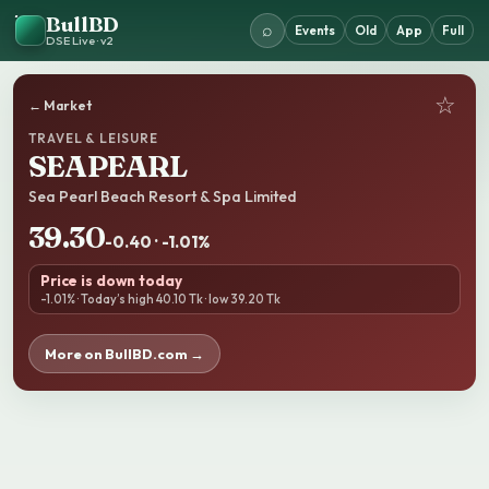
BullBD
⌕
Events
Old
App
Full
DSE Live · v2
☆
← Market
TRAVEL & LEISURE
SEAPEARL
Sea Pearl Beach Resort & Spa Limited
39.30
-0.40 · -1.01%
Price is down today
-1.01% · Today’s high 40.10 Tk · low 39.20 Tk
More on BullBD.com →