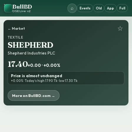
BullBD
⌕
Events
Old
App
Full
DSE Live · v2
☆
← Market
TEXTILE
SHEPHERD
Shepherd Industries PLC
17.40
+0.00 · +0.00%
Price is almost unchanged
+0.00% · Today’s high 17.90 Tk · low 17.30 Tk
More on BullBD.com →