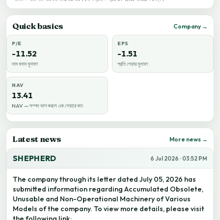
Quick basics
Company →
P/E
EPS
-11.52
-1.51
দাম বনাম মুনাফা
প্রতি শেয়ার মুনাফা
NAV
13.41
NAV — সম্পদ ভাগ করলে এক শেয়ারে কত
Latest news
More news →
SHEPHERD
6 Jul 2026 · 03:52 PM
The company through its letter dated July 05, 2026 has
submitted information regarding Accumulated Obsolete,
Unusable and Non-Operational Machinery of Various
Models of the company. To view more details, please visit
the following link: