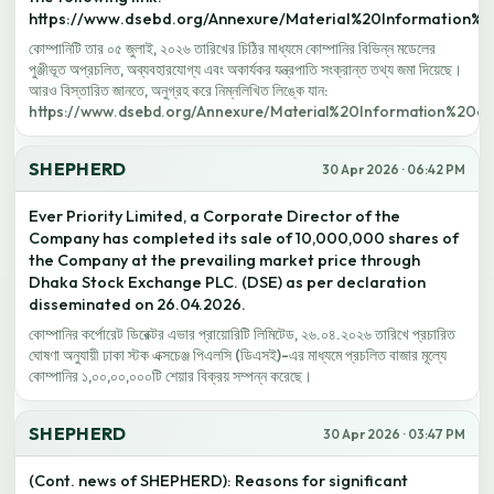
https://www.dsebd.org/Annexure/Material%20Information%
কোম্পানিটি তার ০৫ জুলাই, ২০২৬ তারিখের চিঠির মাধ্যমে কোম্পানির বিভিন্ন মডেলের
পুঞ্জীভূত অপ্রচলিত, অব্যবহারযোগ্য এবং অকার্যকর যন্ত্রপাতি সংক্রান্ত তথ্য জমা দিয়েছে।
আরও বিস্তারিত জানতে, অনুগ্রহ করে নিম্নলিখিত লিঙ্কে যান:
https://www.dsebd.org/Annexure/Material%20Information%20
SHEPHERD
30 Apr 2026 · 06:42 PM
Ever Priority Limited, a Corporate Director of the
Company has completed its sale of 10,000,000 shares of
the Company at the prevailing market price through
Dhaka Stock Exchange PLC. (DSE) as per declaration
disseminated on 26.04.2026.
কোম্পানির কর্পোরেট ডিরেক্টর এভার প্রায়োরিটি লিমিটেড, ২৬.০৪.২০২৬ তারিখে প্রচারিত
ঘোষণা অনুযায়ী ঢাকা স্টক এক্সচেঞ্জ পিএলসি (ডিএসই)-এর মাধ্যমে প্রচলিত বাজার মূল্যে
কোম্পানির ১,০০,০০,০০০টি শেয়ার বিক্রয় সম্পন্ন করেছে।
SHEPHERD
30 Apr 2026 · 03:47 PM
(Cont. news of SHEPHERD): Reasons for significant