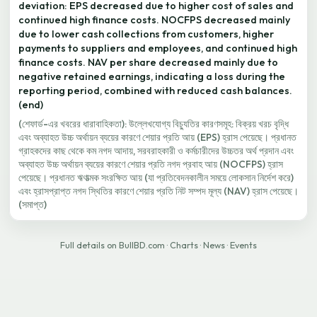
deviation: EPS decreased due to higher cost of sales and
continued high finance costs. NOCFPS decreased mainly
due to lower cash collections from customers, higher
payments to suppliers and employees, and continued high
finance costs. NAV per share decreased mainly due to
negative retained earnings, indicating a loss during the
reporting period, combined with reduced cash balances.
(end)
(শেফার্ড-এর খবরের ধারাবাহিকতা): উল্লেখযোগ্য বিচ্যুতির কারণসমূহ: বিক্রয় খরচ বৃদ্ধি
এবং অব্যাহত উচ্চ অর্থায়ন ব্যয়ের কারণে শেয়ার প্রতি আয় (EPS) হ্রাস পেয়েছে। প্রধানত
গ্রাহকদের কাছ থেকে কম নগদ আদায়, সরবরাহকারী ও কর্মচারীদের উচ্চতর অর্থ প্রদান এবং
অব্যাহত উচ্চ অর্থায়ন ব্যয়ের কারণে শেয়ার প্রতি নগদ প্রবাহ আয় (NOCFPS) হ্রাস
পেয়েছে। প্রধানত ঋণাত্মক সংরক্ষিত আয় (যা প্রতিবেদনকালীন সময়ে লোকসান নির্দেশ করে)
এবং হ্রাসপ্রাপ্ত নগদ স্থিতির কারণে শেয়ার প্রতি নিট সম্পদ মূল্য (NAV) হ্রাস পেয়েছে।
(সমাপ্ত)
Full details on BullBD.com
·
Charts
·
News
·
Events