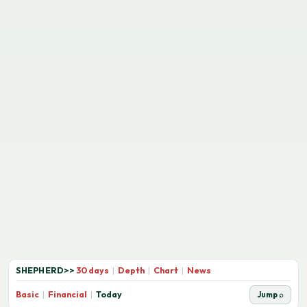
SHEPHERD
>>
30 days
|
Depth
|
Chart
|
News
Basic
|
Financial
|
Today
Jump ⌕