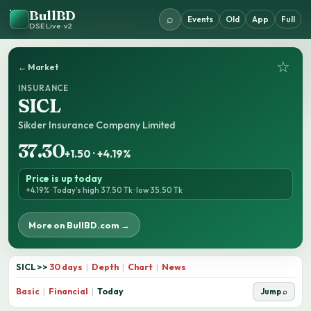
BullBD
⌕
Events
Old
App
Full
DSE Live · v2
☆
← Market
INSURANCE
SICL
Sikder Insurance Company Limited
37.30
+1.50 · +4.19%
Price is up today
+4.19% · Today’s high 37.50 Tk · low 35.50 Tk
More on BullBD.com →
SICL
>>
30 days
|
Depth
|
Chart
|
News
Basic
|
Financial
|
Today
Jump ⌕