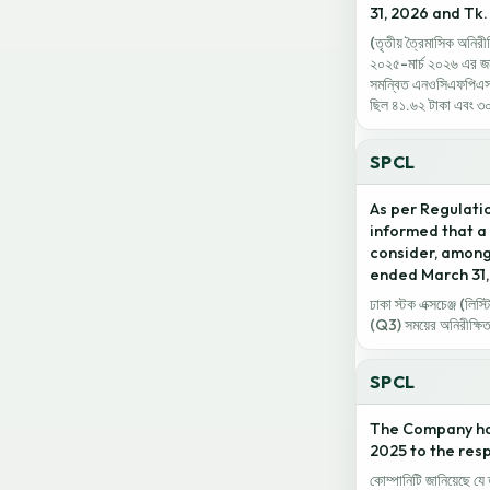
31, 2026 and Tk.
(তৃতীয় ত্রৈমাসিক অনিরী
২০২৫-মার্চ ২০২৬ এর জন
সমন্বিত এনওসিএফপিএস ছ
ছিল ৪১.৬২ টাকা এবং ৩
SPCL
As per Regulatio
informed that a 
consider, among
ended March 31,
ঢাকা স্টক এক্সচেঞ্জ (লি
(Q3) সময়ের অনিরীক্ষি
SPCL
The Company has
2025 to the res
কোম্পানিটি জানিয়েছে যে