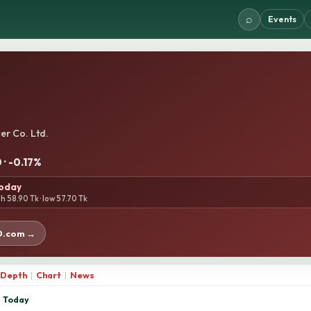
⌕
Events
er Co. Ltd.
 · -0.17%
today
gh 58.90 Tk · low 57.70 Tk
D.com →
Depth
|
Chart
|
News
Today