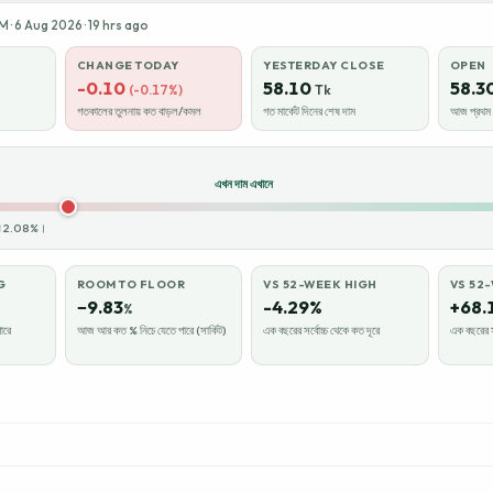
· 6 Aug 2026 · 19 hrs ago
CHANGE TODAY
YESTERDAY CLOSE
OPEN
-0.10
58.10
58.3
(-0.17%)
Tk
গতকালের তুলনায় কত বাড়ল/কমল
গত মার্কেট দিনের শেষ দাম
আজ প্রথম ক
এখন দাম এখানে
রায় 2.08%।
G
ROOM TO FLOOR
VS 52-WEEK HIGH
VS 52
−9.83
-4.29%
+68.
%
ারে
আজ আর কত % নিচে যেতে পারে (সার্কিট)
এক বছরের সর্বোচ্চ থেকে কত দূরে
এক বছরের স