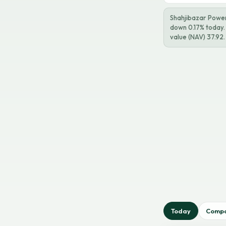
Shahjibazar Power 
down 0.17% today. 
value (NAV) 37.92.
Today
Comp