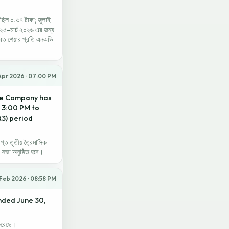
য ছিল ০.৩৭ টাকা; জুলাই
২৫-মার্চ ২০২৬ এর জন্য
িত শেয়ার প্রতি এনএভি
Apr 2026 · 07:00 PM
the Company has
t 3:00 PM to
Q3) period
প্ত তৃতীয় ত্রৈমাসিক
সভা অনুষ্ঠিত হবে।
 Feb 2026 · 08:58 PM
nded June 30,
 করেছে।