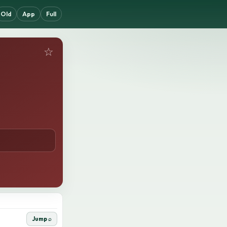
Old
App
Full
☆
Jump ⌕