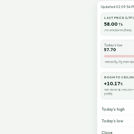
Updated 02:09:54 PM 
LAST PRICE (LTP)
58.00
Tk
শেষ কেনাবেচার দাম (টাকায়)
Today’s low
57.70
আজকের উঁচু–নিচু ফারাক প্
ROOM TO CEILIN
+10.17
%
আজ আর কত % ওপরে যেতে প
(সার্কিট)
Today’s high
Today’s low
Close