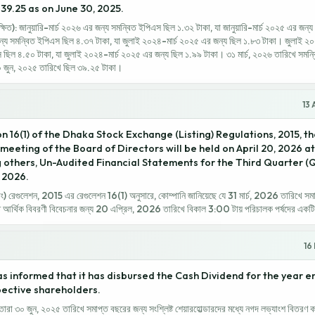
 39.25 as on June 30, 2025.
ক্ষিত): জানুয়ারি-মার্চ ২০২৬ এর জন্য সমন্বিত ইপিএস ছিল ১.৩২ টাকা, যা জানুয়ারি-মার্চ ২০২৫ এর জন্
্য সমন্বিত ইপিএস ছিল ৪.৩৭ টাকা, যা জুলাই ২০২৪-মার্চ ২০২৫ এর জন্য ছিল ১.৮৩ টাকা। জুলাই ২০
িল ৪.৫০ টাকা, যা জুলাই ২০২৪-মার্চ ২০২৫ এর জন্য ছিল ১.৯৯ টাকা। ৩১ মার্চ, ২০২৬ তারিখে সমন্ব
০ জুন, ২০২৫ তারিখে ছিল ৩৯.২৫ টাকা।
13 
n 16(1) of the Dhaka Stock Exchange (Listing) Regulations, 2015, 
meeting of the Board of Directors will be held on April 20, 2026 a
 others, Un-Audited Financial Statements for the Third Quarter (
 2026.
স্টিং) রেগুলেশন, 2015 এর রেগুলেশন 16(1) অনুসারে, কোম্পানি জানিয়েছে যে 31 মার্চ, 2026 তারিখে সমা
ত আর্থিক বিবরণী বিবেচনার জন্য 20 এপ্রিল, 2026 তারিখে বিকাল 3:00 টায় পরিচালক পর্ষদের একটি 
16
 informed that it has disbursed the Cash Dividend for the year e
pective shareholders.
 তারা ৩০ জুন, ২০২৫ তারিখে সমাপ্ত বছরের জন্য সংশ্লিষ্ট শেয়ারহোল্ডারদের মধ্যে নগদ লভ্যাংশ বিতরণ