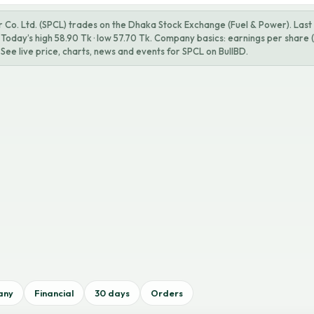
Co. Ltd. (SPCL) trades on the Dhaka Stock Exchange (Fuel & Power). Last 
Today’s high 58.90 Tk · low 57.70 Tk. Company basics: earnings per share (
 See live price, charts, news and events for SPCL on BullBD.
any
Financial
30 days
Orders