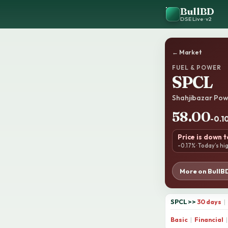
BullBD
DSE Live · v2
← Market
FUEL & POWER
SPCL
Shahjibazar Pow
58.00
-0.10
Price is down 
-0.17% · Today’s hi
More on BullB
SPCL
>>
30 days
|
Basic
|
Financial
|