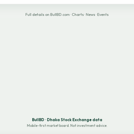
Full details on BullBD.com
·
Charts
·
News
·
Events
BullBD · Dhaka Stock Exchange data
Mobile-first market board. Not investment advice.