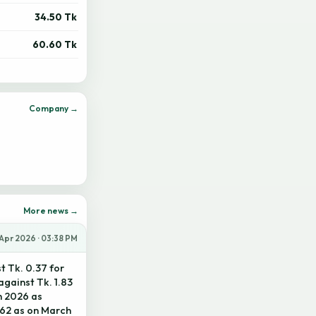
34.50 Tk
60.60 Tk
Company →
More news →
 Apr 2026 · 03:38 PM
t Tk. 0.37 for
gainst Tk. 1.83
h 2026 as
.62 as on March