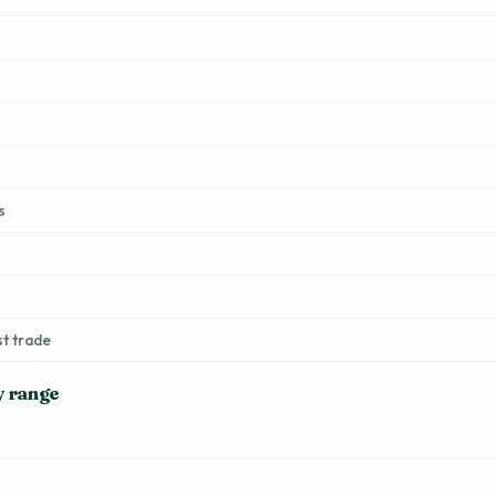
s
st trade
y range