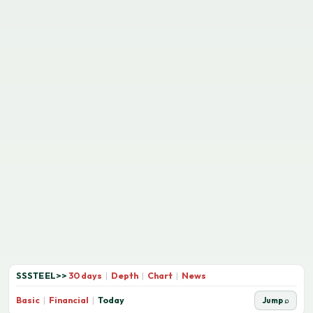
SSSTEEL
>>
30 days
|
Depth
|
Chart
|
News
Basic
|
Financial
|
Today
Jump ⌕