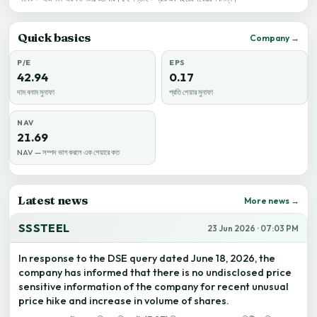
Quick basics
Company →
P/E
EPS
42.94
0.17
দাম বনাম মুনাফা
প্রতি শেয়ার মুনাফা
NAV
21.69
NAV — সম্পদ ভাগ করলে এক শেয়ারে কত
Latest news
More news →
SSSTEEL
23 Jun 2026 · 07:03 PM
In response to the DSE query dated June 18, 2026, the
company has informed that there is no undisclosed price
sensitive information of the company for recent unusual
price hike and increase in volume of shares.