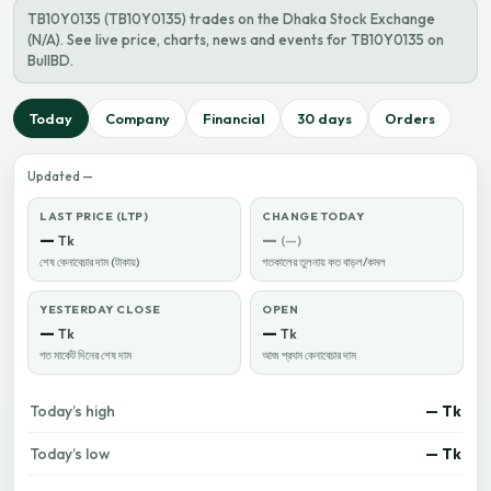
TB10Y0135 (TB10Y0135) trades on the Dhaka Stock Exchange
(N/A). See live price, charts, news and events for TB10Y0135 on
BullBD.
Today
Company
Financial
30 days
Orders
Updated —
LAST PRICE (LTP)
CHANGE TODAY
—
—
Tk
(—)
শেষ কেনাবেচার দাম (টাকায়)
গতকালের তুলনায় কত বাড়ল/কমল
YESTERDAY CLOSE
OPEN
—
—
Tk
Tk
গত মার্কেট দিনের শেষ দাম
আজ প্রথম কেনাবেচার দাম
Today’s high
— Tk
Today’s low
— Tk