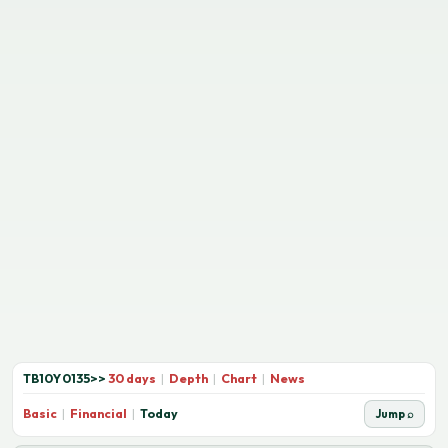
TB10Y0135
>>
30 days
|
Depth
|
Chart
|
News
Basic
|
Financial
|
Today
Jump ⌕