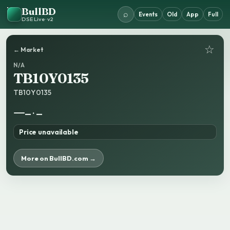
BullBD
⌕
Events
Old
App
Full
DSE Live · v2
☆
← Market
N/A
TB10Y0135
TB10Y0135
—
— · —
Price unavailable
More on BullBD.com →