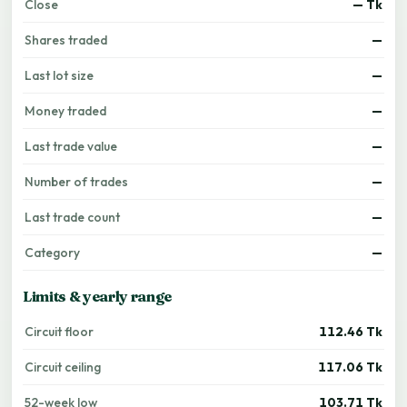
Close
— Tk
Shares traded
—
Last lot size
—
Money traded
—
Last trade value
—
Number of trades
—
Last trade count
—
Category
—
Limits & yearly range
Circuit floor
112.46 Tk
Circuit ceiling
117.06 Tk
52-week low
103.71 Tk