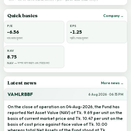
Quick basics
Company →
P/E
EPS
-6.56
-1.25
দাম বনাম মুনাফা
প্রতি শেয়ার মুনাফা
NAV
8.75
NAV — সম্পদ ভাগ করলে এক শেয়ারে কত
Latest news
More news →
VAMLRBBF
6 Aug 2026 · 06:15 PM
On the close of operation on 04-Aug-2026, the Fund has
reported Net Asset Value (NAV) of Tk. 9.69 per unit on the
basis of current market price and Tk. 10.47 per unit on the
basis of cost price against face value of Tk. 10.00
whereas total Net Assets of the Fund stood at Tk.