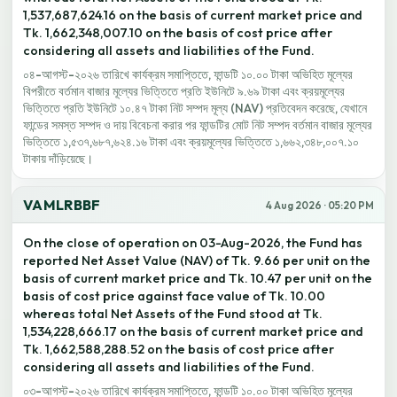
1,537,687,624.16 on the basis of current market price and
Tk. 1,662,348,007.10 on the basis of cost price after
considering all assets and liabilities of the Fund.
০৪-আগস্ট-২০২৬ তারিখে কার্যক্রম সমাপ্তিতে, ফান্ডটি ১০.০০ টাকা অভিহিত মূল্যের
বিপরীতে বর্তমান বাজার মূল্যের ভিত্তিতে প্রতি ইউনিটে ৯.৬৯ টাকা এবং ক্রয়মূল্যের
ভিত্তিতে প্রতি ইউনিটে ১০.৪৭ টাকা নিট সম্পদ মূল্য (NAV) প্রতিবেদন করেছে, যেখানে
ফান্ডের সমস্ত সম্পদ ও দায় বিবেচনা করার পর ফান্ডটির মোট নিট সম্পদ বর্তমান বাজার মূল্যের
ভিত্তিতে ১,৫৩৭,৬৮৭,৬২৪.১৬ টাকা এবং ক্রয়মূল্যের ভিত্তিতে ১,৬৬২,৩৪৮,০০৭.১০
টাকায় দাঁড়িয়েছে।
VAMLRBBF
4 Aug 2026 · 05:20 PM
On the close of operation on 03-Aug-2026, the Fund has
reported Net Asset Value (NAV) of Tk. 9.66 per unit on the
basis of current market price and Tk. 10.47 per unit on the
basis of cost price against face value of Tk. 10.00
whereas total Net Assets of the Fund stood at Tk.
1,534,228,666.17 on the basis of current market price and
Tk. 1,662,588,288.52 on the basis of cost price after
considering all assets and liabilities of the Fund.
০৩-আগস্ট-২০২৬ তারিখে কার্যক্রম সমাপ্তিতে, ফান্ডটি ১০.০০ টাকা অভিহিত মূল্যের