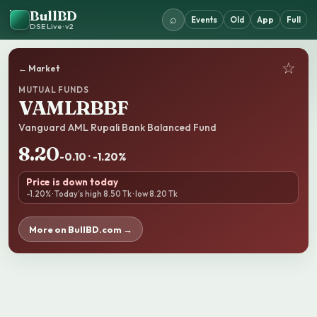
BullBD
⌕
Events
Old
App
Full
DSE Live · v2
☆
← Market
MUTUAL FUNDS
VAMLRBBF
Vanguard AML Rupali Bank Balanced Fund
8.20
-0.10 · -1.20%
Price is down today
-1.20% · Today’s high 8.50 Tk · low 8.20 Tk
More on BullBD.com →