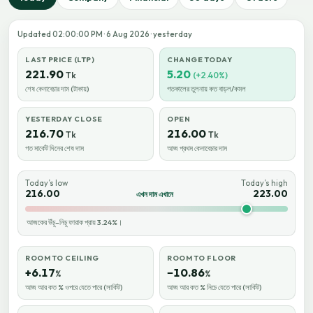
Updated 02:00:00 PM · 6 Aug 2026 · yesterday
LAST PRICE (LTP)
CHANGE TODAY
221.90
5.20
Tk
(+2.40%)
শেষ কেনাবেচার দাম (টাকায়)
গতকালের তুলনায় কত বাড়ল/কমল
YESTERDAY CLOSE
OPEN
216.70
216.00
Tk
Tk
গত মার্কেট দিনের শেষ দাম
আজ প্রথম কেনাবেচার দাম
Today’s low
Today’s high
216.00
223.00
এখন দাম এখানে
আজকের উঁচু–নিচু ফারাক প্রায় 3.24%।
ROOM TO CEILING
ROOM TO FLOOR
+6.17
−10.86
%
%
আজ আর কত % ওপরে যেতে পারে (সার্কিট)
আজ আর কত % নিচে যেতে পারে (সার্কিট)