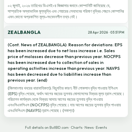
০২ জুলাই, ২০২৬ তারিখের ডিএসই-র জিজ্ঞাসার জবাবে কোম্পানিটি জানিয়েছে যে,
সাম্প্রতিক অস্বাভাবিক মূল্যবৃদ্ধি এবং শেয়ারের লেনদেনের পরিমাণ বৃদ্ধির পেছনে কোম্পানির
এমন কোনো অপ্রকাশিত মূল্য-সংবেদনশীল তথ্য নেই।
ZEALBANGLA
28 Apr 2026 · 03:51 PM
(Cont. News of ZEALBANGLA): Reason for deviations: EPS
has been increased due to net loss increase i.e. Sales
price of molasses decrease than previous year. NOCFPS
has been increased due to collection of sales in
operating activities increase than previous year. NAVPS
has been decreased due to liabilities increase than
previous year. (end)
(জিলবাংলার খবরের ধারাবাহিকতা): বিচ্যুতির কারণ: নীট লোকসান বৃদ্ধি পাওয়ায় ইপিএস
(EPS) বৃদ্ধি পেয়েছে, অর্থাৎ আগের বছরের তুলনায় মোলাসেসের বিক্রয় মূল্য হ্রাস পেয়েছে।
পরিচালন কার্যক্রম থেকে বিক্রয় আদায় আগের বছরের তুলনায় বৃদ্ধি পাওয়ায়
এনওসিএফপিএস (NOCFPS) বৃদ্ধি পেয়েছে। দায় আগের বছরের তুলনায় বৃদ্ধি পাওয়ায়
এনএভিপিএস (NAVPS) হ্রাস পেয়েছে। (সমাপ্ত)
Full details on BullBD.com
·
Charts
·
News
·
Events