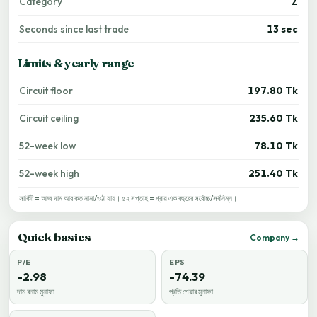
Category
Z
Seconds since last trade
13 sec
Limits & yearly range
Circuit floor
197.80 Tk
Circuit ceiling
235.60 Tk
52-week low
78.10 Tk
52-week high
251.40 Tk
সার্কিট = আজ দাম আর কত নামা/ওঠা যায়। ৫২ সপ্তাহ = প্রায় এক বছরের সর্বোচ্চ/সর্বনিম্ন।
Quick basics
Company →
P/E
EPS
-2.98
-74.39
দাম বনাম মুনাফা
প্রতি শেয়ার মুনাফা