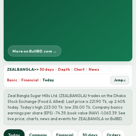
More on BullBD.com →
ZEALBANGLA
>>
30 days
|
Depth
|
Chart
|
News
Basic
|
Financial
|
Today
Jump ⌕
Zeal Bangla Sugar Mills Ltd. (ZEALBANGLA) trades on the Dhaka
Stock Exchange (Food & Allied). Last price is 221.90 Tk, up 2.40%
today. Today’s high 223.00 Tk · low 216.00 Tk. Company basics:
earnings per share (EPS) -74.39, book value (NAV) -1,063.39. See
live price, charts, news and events for ZEALBANGLA on BullBD.
Today
Company
Financial
30 days
Orders