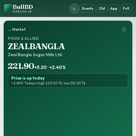
BullBD
⌕
Events
Old
App
Full
DSE Live · v2
☆
← Market
FOOD & ALLIED
ZEALBANGLA
Zeal Bangla Sugar Mills Ltd.
221.90
+5.20 · +2.40%
Price is up today
+2.40% · Today’s high 223.00 Tk · low 216.00 Tk